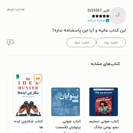
۱۴۰۴/۰۶/۲۴
کاربر 3229367
ک
توصیه می‌کنم.
این کتاب عالیه و آیا این پاسخنامه نداره؟
مفید بود
مفید نبود
۰
کتاب‌های مشابه
کتاب صوتی تسلیم
کتاب صوتی
کتاب شکارچی ایده
کتا
نشو یومی چانگ
بینوایان (قسمت
ها
محم
۰