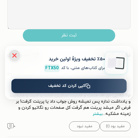
ثبت نظر
نظرات کاربران
محبوب‌ترین
٪۵۰ تخفیف ویژۀ اولین خرید
برای کتاب‌های متنی، با کد
FTX50
۱۴۰۴/۰۹/۱۴
Mahshid Tashakori
M
توصیه می‌کنم.
کپی کردن کد تخفیف
اولا که پی دی اف هست و قابلیت اسکرین شات یا ادیت و هایلایت
و یادداشت نداره پس نمیشه روش جواب داد یا پرینت گرفت! بر
فرض اگر میشد پرینت هم گرفت کل صفحات رو نگاتیو کردن و
زمینه مشکیه
...
بیشتر
مفید بود (۱)
مفید نبود
۰