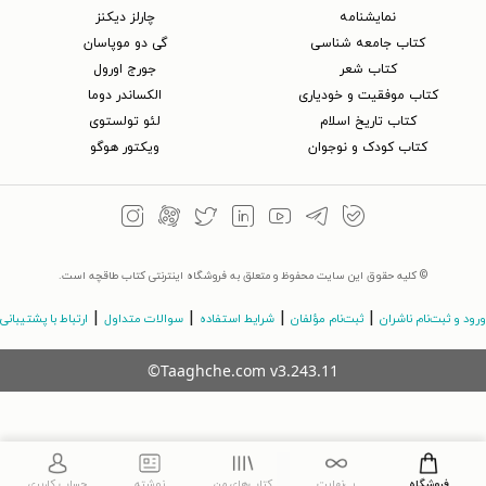
نمایشنامه
چارلز دیکنز
کتاب جامعه شناسی
گی دو موپاسان
کتاب شعر
جورج اورول
کتاب موفقیت و خودیاری
الکساندر دوما
کتاب تاریخ اسلام
لئو تولستوی
کتاب کودک و نوجوان
ویکتور هوگو
© کلیه حقوق این سایت محفوظ و متعلق به فروشگاه اینترنتی کتاب طاقچه است.
|
|
|
|
ورود و ثبت‌نام ناشران
ثبت‌نام مؤلفان
شرایط استفاده
سوالات متداول
ارتباط با پشتیبانی
©Taaghche.com
v
3.243.11
فروشگاه
بی‌نهایت
کتاب‌های من
نوشته
حساب کاربری