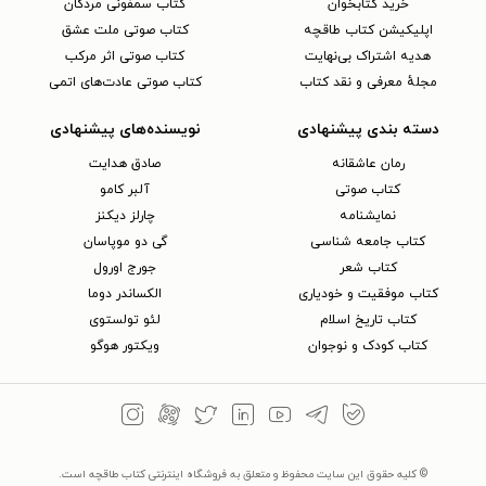
خرید کتابخوان
کتاب سمفونی مردگان
اپلیکیشن کتاب طاقچه
کتاب صوتی ملت عشق
هدیه اشتراک بی‌نهایت
کتاب صوتی اثر مرکب
مجلهٔ معرفی و نقد کتاب
کتاب صوتی عادت‌های اتمی
دسته بندی پیشنهادی
نویسنده‌های پیشنهادی
رمان عاشقانه
صادق هدایت
کتاب‌ صوتی
آلبر کامو
نمایشنامه
چارلز دیکنز
کتاب جامعه شناسی
گی دو موپاسان
کتاب شعر
جورج اورول
کتاب موفقیت و خودیاری
الکساندر دوما
کتاب تاریخ اسلام
لئو تولستوی
کتاب کودک و نوجوان
ویکتور هوگو
© کلیه حقوق این سایت محفوظ و متعلق به فروشگاه اینترنتی کتاب طاقچه است.