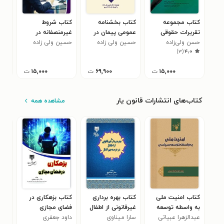
کتاب مجموعه
کتاب بخشنامه
کتاب شروط
کتا
تقریرات حقوقی
عمومی پیمان در
غیرمنصفانه در
مدن
حسن ولی‌زاده
حسین ولی زاده
پروژه های عمرانی
حسین ولی زاده
قرارداد تسهیلات
حسی
خسا
)
۳
(
۴٫۰
بانکی با نگاه تحلیل
محی
اقتصادی
۱۵,۰۰۰
ت
۶۹,۹۰۰
ت
۱۵,۰۰۰
ت
کتاب‌های انتشارات قانون یار
مشاهده همه
کتاب امنیت ملی
کتاب بهره برداری
کتاب بزهکاری در
کتا
به واسطه توسعه
غیرقانونی از اطفال
فضای مجازی
مشر
سیاسی
عبدالزهرا عبیاتی
سارا میناوی
در عرصه بین الملل
داود جعفری
عقو
امی