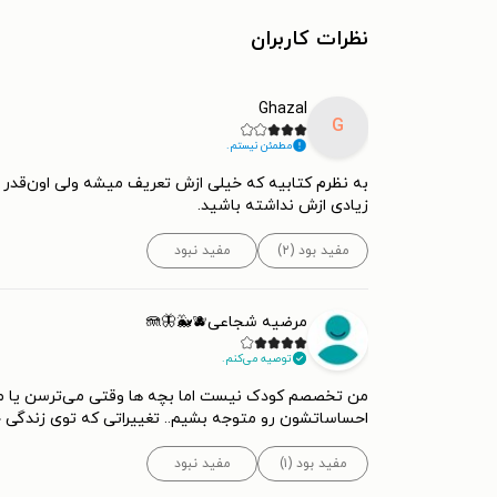
نظرات کاربران
Ghazal
G
مطمئن نیستم.
به نظرم کتابیه که خیلی ازش تعریف میشه ولی اون‌قدر 
زیادی ازش نداشته باشید.
مفید بود (۲)
مفید نبود
مرضیه شجاعی🪼🦋🐳🫐
توصیه می‌کنم.
من تخصصم کودک نیست اما بچه ها وقتی می‌ترسن یا مضط
احساساتشون رو متوجه بشیم.. تغییراتی که توی زندگی خ
مفید بود (۱)
مفید نبود