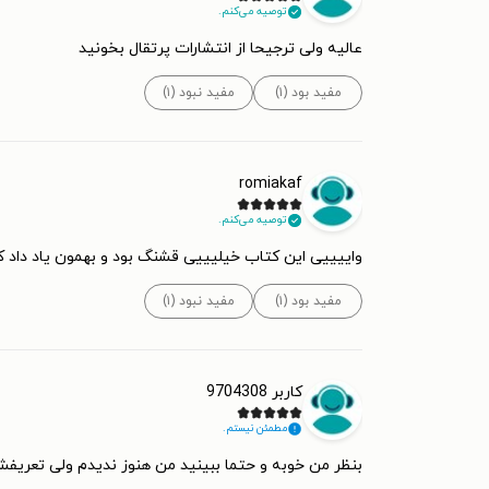
توصیه می‌کنم.
عالیه ولی ترجیحا از انتشارات پرتقال بخونید
مفید بود (۱)
مفید نبود (۱)
romiakaf
توصیه می‌کنم.
واییییی این کتاب خیلیییی قشنگ بود و بهمون یاد داد 
مفید بود (۱)
مفید نبود (۱)
کاربر 9704308
مطمئن نیستم.
بنظر من خوبه و حتما ببینید من هنوز ندیدم ولی تعریف