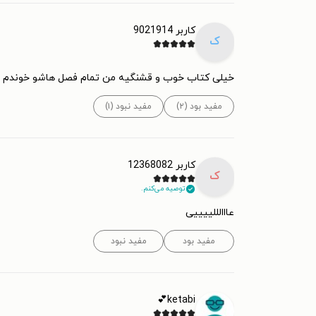
کاربر 9021914
ک
خیلی کتاب خوب و قشنگیه من تمام فصل هاشو خوندم ع
مفید بود (۲)
مفید نبود (۱)
کاربر 12368082
ک
توصیه می‌کنم.
عااالللییییی
مفید بود
مفید نبود
ketabi💕