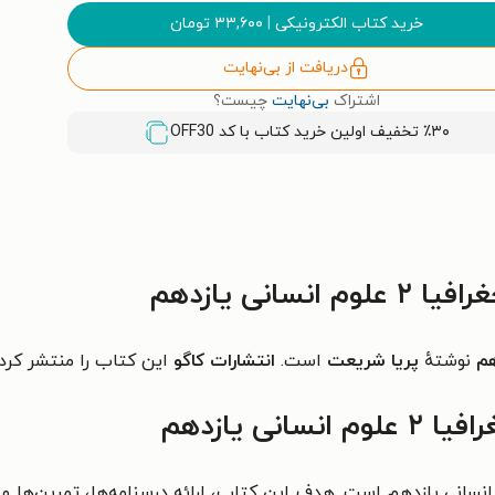
خرید کتاب الکترونیکی
|
۳۳,۶۰۰
تومان
دریافت از بی‌نهایت
اشتراک
بی‌نهایت
چیست؟
٪۳۰ تخفیف اولین خرید کتاب با کد
OFF30
نی یازدهم
نوشتهٔ
پریا شریعت
است.
انتشارات کاگو
این کتاب را منتشر کرد
ی یازدهم
بعی برای آمادگی در درس جغرافیا ۲ علوم انسانی یازدهم است. هدف این کتاب، ارائه درسن