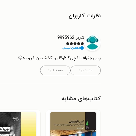
نظرات کاربران
کاربر 9995962
مطمئن نیستم.
پس جغرافیا ۱ چی؟ ۲و۳ رو گذاشتین ۱ رو نه🫤
مفید بود
مفید نبود
کتاب‌های مشابه