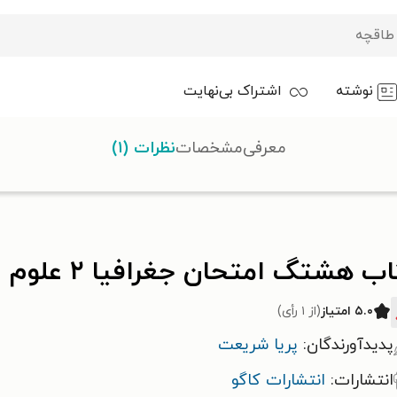
نوشته
اشتراک بی‌نهایت
معرفی
مشخصات
نظرات (۱)
انسانی یازدهم
 هشتگ امتحان جغرافیا ۲ علوم انسانی یازدهم
۵.۰ امتیاز
(از ۱ رأی)
پدیدآورندگان:
پریا شریعت
انتشارات:
انتشارات کاگو