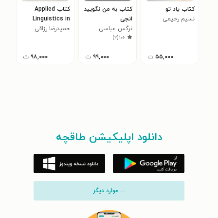
کتاب یاد تو
کتاب به من نگویید
کتاب Applied
کتا
نسیم رحیمی
انجی
Linguistics in
موض
نرگس عباسی
Focus
حمیدرضا رزاقی
حمی
انگ
)
۲
(
۱٫۰
۵۵,۰۰۰
ت
۹۹,۰۰۰
ت
۹۸,۰۰۰
ت
دانلود اپلیکیشن طاقچه
... موارد دیگر