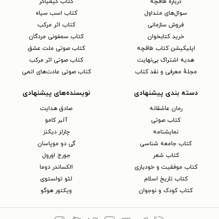
دربارهٔ طاقچه
کتاب کیمیاگر
سوال‌های متداول
کتاب اسب سیاه
فروش سازمانی
کتاب اثر مرکب
خرید کتابخوان
کتاب سمفونی مردگان
اپلیکیشن کتاب طاقچه
کتاب صوتی ملت عشق
هدیه اشتراک بی‌نهایت
کتاب صوتی اثر مرکب
مجلهٔ معرفی و نقد کتاب
کتاب صوتی عادت‌های اتمی
دسته بندی پیشنهادی
نویسنده‌های پیشنهادی
رمان عاشقانه
صادق هدایت
کتاب‌ صوتی
آلبر کامو
نمایشنامه
چارلز دیکنز
کتاب جامعه شناسی
گی دو موپاسان
کتاب شعر
جورج اورول
کتاب موفقیت و خودیاری
الکساندر دوما
کتاب تاریخ اسلام
لئو تولستوی
کتاب کودک و نوجوان
ویکتور هوگو