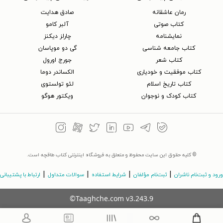
رمان عاشقانه
صادق هدایت
کتاب‌ صوتی
آلبر کامو
نمایشنامه
چارلز دیکنز
کتاب جامعه شناسی
گی دو موپاسان
کتاب شعر
جورج اورول
کتاب موفقیت و خودیاری
الکساندر دوما
کتاب تاریخ اسلام
لئو تولستوی
کتاب کودک و نوجوان
ویکتور هوگو
© کلیه حقوق این سایت محفوظ و متعلق به فروشگاه اینترنتی کتاب طاقچه است.
|
|
|
|
ورود و ثبت‌نام ناشران
ثبت‌نام مؤلفان
شرایط استفاده
سوالات متداول
ارتباط با پشتیبانی
©Taaghche.com
v
3.243.9