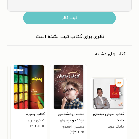
ثبت نظر
نظری برای کتاب ثبت نشده است.
کتاب‌های مشابه
کتاب صوتی نینجای
کتاب روانشناسی
کتاب پنجره
کتا
چابک
کودک و نوجوان
شادی نوری
است
)
۴
(
۴٫۰
مایک مویر
محسن احمدی
انس
جها
۰
)
۴
(
۳٫۵