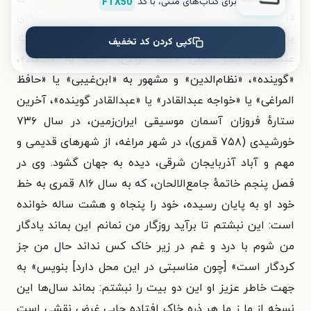
برای کتاب‌های متنی، با کد
FTX50
در اواخر زندگانی عبدالقادر حاکی از آن است که وی دوره‌ای
پرآشوب با فلاکت‌های جان‌گداز را پشت سر گذارده است.
کپی کردن کد تخفیف
عبدالقادر، پسر غیبی حافظ مراغی، ملقّب به «حافظ»،
«گوینده»، «نظام‌الدین» و مشهور به «ابن‌غیبی» یا «حافظ
المراغی» یا «خواجه عبدالقادر» یا «عبدالقادر گوینده»، آخرین
ستارهٔ فروزان آسمان موسیقی ایران‌زمین، در سال ۷۳۶
خورشیدی (۷۵۸ قمری)، در شهر مراغه، از شهرهای قدیمی و
مهم و آباد آذربایجان شرقی، دیده به جهان گشود. وی در
فصل پنجم خاتمهٔ جامع‌الالحان، که به سال ۸۱۶ قمری به خط
خود او به پایان رسیده، خود را پنجاه و هشت ساله خوانده
است: این نبشتم تا برآید روزگار من نمانم این بماند یادگار
من شوم با درد و غم در زیر خاک کس نداند حال من جز
کردگار است» [چون مناسبتی در این محل دارد] بنویس» به
جهت خاطر عزیز او این دو بیت را نبشتم: بماند سال‌ها این
نسخه از ما ز ما هر ذره خاک افتاده جایی غرض نقشی است