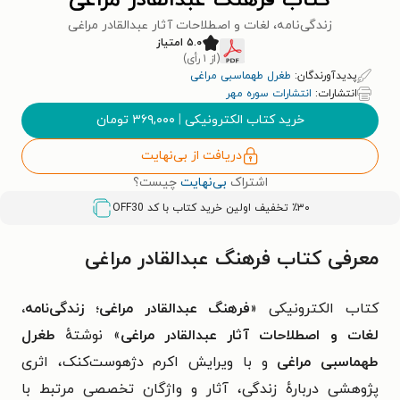
کتاب فرهنگ عبدالقادر مراغی
زندگی‌نامه، لغات و اصطلاحات آثار عبدالقادر مراغی
۵.۰ امتیاز
(از ۱ رأی)
پدیدآورندگان:
طغرل طهماسبی مراغی
انتشارات:
انتشارات سوره مهر
خرید کتاب الکترونیکی
|
۳۶۹,۰۰۰
تومان
دریافت از بی‌نهایت
اشتراک
بی‌نهایت
چیست؟
٪۳۰ تخفیف اولین خرید کتاب با کد
OFF30
معرفی کتاب فرهنگ عبدالقادر مراغی
کتاب الکترونیکی «
فرهنگ عبدالقادر مراغی؛ زندگی‌نامه،
لغات و اصطلاحات آثار عبدالقادر مراغی
» نوشتهٔ
طغرل
طهماسبی مراغی
و با ویرایش اکرم دژهوست‌کنک، اثری
پژوهشی دربارهٔ زندگی، آثار و واژگان تخصصی مرتبط با