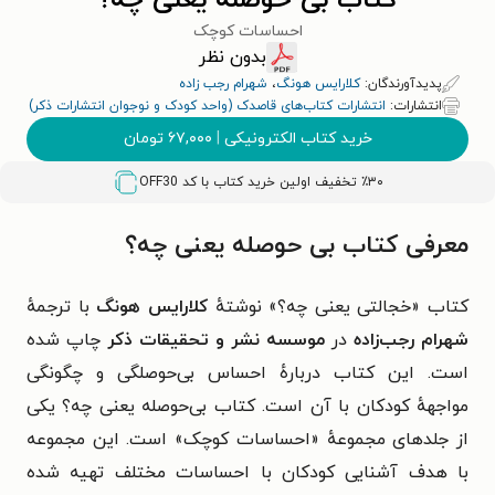
کتاب بی حوصله یعنی چه؟
احساسات کوچک
بدون نظر
پدیدآورندگان:
کلارایس هونگ
،
شهرام رجب زاده
انتشارات:
انتشارات کتاب‌های قاصدک (واحد کودک و نوجوان انتشارات ذکر)
خرید کتاب الکترونیکی
|
۶۷,۰۰۰
تومان
٪۳۰ تخفیف اولین خرید کتاب با کد
OFF30
معرفی کتاب بی حوصله یعنی چه؟
کتاب «خجالتی یعنی چه؟» نوشتهٔ
کلارایس هونگ
با ترجمهٔ
شهرام رجب‌زاده
در
موسسه نشر و تحقیقات ذکر
چاپ شده
است. این کتاب دربارهٔ احساس بی‌حوصلگی و چگونگی
مواجههٔ کودکان با آن است. کتاب بی‌حوصله یعنی چه؟ یکی
از جلدهای مجموعهٔ «احساسات کوچک» است. این مجموعه
با هدف آشنایی کودکان با احساسات مختلف تهیه شده