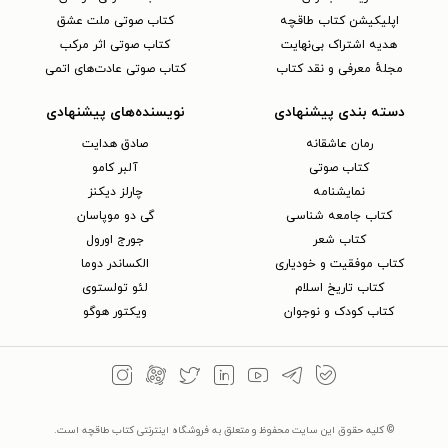
اپلیکیشن کتاب طاقچه
کتاب صوتی ملت عشق
هدیه اشتراک بی‌نهایت
کتاب صوتی اثر مرکب
مجلهٔ معرفی و نقد کتاب
کتاب صوتی عادت‌های اتمی
دسته بندی پیشنهادی
نویسنده‌های پیشنهادی
رمان عاشقانه
صادق هدایت
کتاب‌ صوتی
آلبر کامو
نمایشنامه
چارلز دیکنز
کتاب جامعه شناسی
گی دو موپاسان
کتاب شعر
جورج اورول
کتاب موفقیت و خودیاری
الکساندر دوما
کتاب تاریخ اسلام
لئو تولستوی
کتاب کودک و نوجوان
ویکتور هوگو
© کلیه حقوق این سایت محفوظ و متعلق به فروشگاه اینترنتی کتاب طاقچه است.