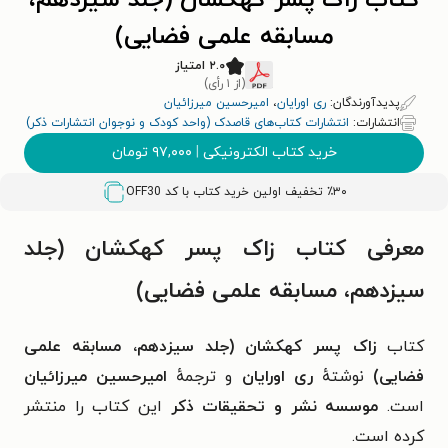
کتاب زاک پسر کهکشان (جلد سیزدهم،
مسابقه علمی فضایی)
۲.۰ امتیاز
(از ۱ رأی)
پدیدآورندگان:
ری اورایان
،
امیرحسین میرزائیان
انتشارات:
انتشارات کتاب‌های قاصدک (واحد کودک و نوجوان انتشارات ذکر)
خرید کتاب الکترونیکی
|
۹۷,۰۰۰
تومان
٪۳۰ تخفیف اولین خرید کتاب با کد
OFF30
معرفی کتاب زاک پسر کهکشان (جلد
سیزدهم، مسابقه علمی فضایی)
کتاب
زاک پسر کهکشان
(جلد سیزدهم، مسابقه علمی
فضایی)
نوشتهٔ
ری اورایان
و ترجمهٔ
امیرحسین میرزائیان
است.
موسسه نشر و تحقیقات ذکر
این کتاب را منتشر
کرده است.