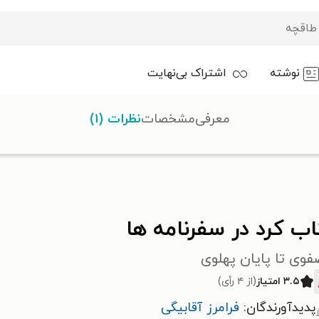
نوشته
اشتراک بی‌نهایت
معرفی
مشخصات
نظرات (۱)
مه ها
ب کرد در سفرنامه ها
فوی تا پایان پهلوی
۳.۵ امتیاز
(از ۴ رأی)
پدیدآورندگان:
فرامرز آقابیگی