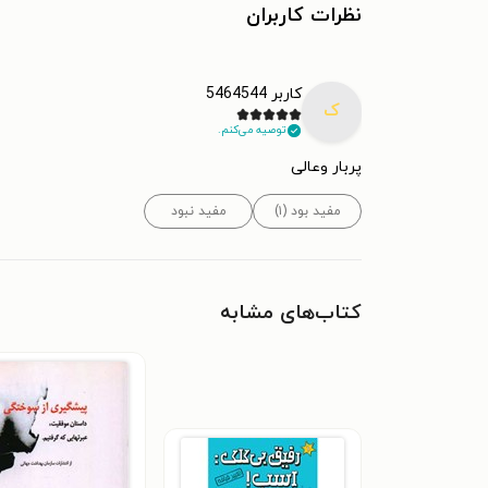
نظرات کاربران
کاربر 5464544
ک
توصیه می‌کنم.
پربار وعالی
مفید بود (۱)
مفید نبود
کتاب‌های مشابه