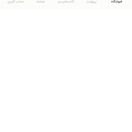
فروشگاه
بی‌نهایت
کتاب‌های من
نوشته
حساب کاربری
دانلود اپلیکیشن طاقچه
... موارد دیگر
مشاهدهٔ دیگر نسخه‌های طاقچه