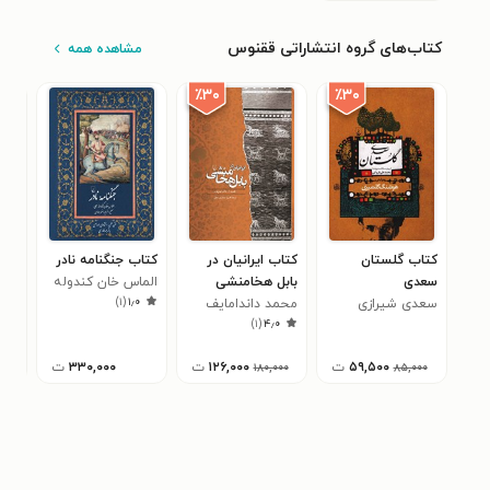
کتاب‌های گروه انتشاراتی ققنوس
مشاهده همه
٪۳۰
٪۳۰
کتاب گلستان
کتاب ایرانیان در
کتاب جنگنامه نادر
کتا
سعدی
بابل هخامنشی
الماس خان کندوله
باب
)
۱
(
۱٫۰
سعدی شیرازی
محمد داندامایف
ای
مار
)
۱
(
۴٫۰
سیس
۵۹,۵۰۰
ت
۱۲۶,۰۰۰
ت
۳۳۰,۰۰۰
ت
۱۸۰,۰۰۰
۸۵,۰۰۰