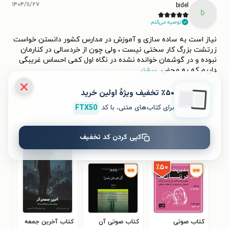
۱۴۰۴/۱۱/۲۷
bidel
b
توصیه می‌کنم.
نیاز است به ساده سازی و آموزش در مدارس کشور دانستن خواست
زرتشت بزرگ کار سختی نیست ، ولی چون از خردسالی در کنارمان
نبوده و در گوشمان خوانده نشده در نگاه اول کمی احساس غریبگی
داریم که به محض
...
بیشتر
٪۵۰ تخفیف ویژۀ اولین خرید
مفید بود (۵)
مفید نبود
۰
برای کتاب‌های متنی، با کد
FTX50
کتاب‌های مشابه
کپی کردن کد تخفیف
٪۵۰
کتاب صوتی
کتاب صوتی آن
کتاب آخرین جمعه
کتا