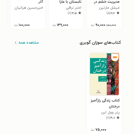
مدیریت خشم در
تابستان با مارا
آذر
هیج
زنان
میشل مارتین
اختر نراقی
امیرحسین هراتیان
ارتق
گوه
)
۲
(
۳٫۵
)
۵
(
۲٫۲
۹۰,۰۰۰
ت
۱۴۹,۰۰۰
ت
۱۰۰,۰۰۰
ت
۱۸۰,۰۰۰
کتاب‌های سوزان گویری
مشاهده همه
کتاب زندگی رازآمیز
درختان
پتر وول لبن
)
۷
(
۴٫۰
۷۵,۰۰۰
ت