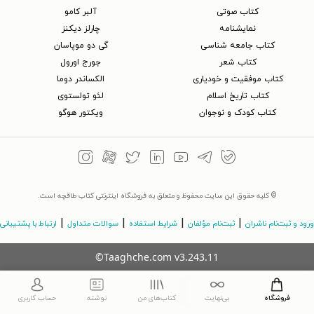
کتاب‌ صوتی
آلبر کامو
نمایشنامه
چارلز دیکنز
کتاب جامعه شناسی
گی دو موپاسان
کتاب شعر
جورج اورول
کتاب موفقیت و خودیاری
الکساندر دوما
کتاب تاریخ اسلام
لئو تولستوی
کتاب کودک و نوجوان
ویکتور هوگو
© کلیه حقوق این سایت محفوظ و متعلق به فروشگاه اینترنتی کتاب طاقچه است.
|
|
|
|
ورود و ثبت‌نام ناشران
ثبت‌نام مؤلفان
شرایط استفاده
سوالات متداول
ارتباط با پشتیبانی
©Taaghche.com
v
3.243.11
فروشگاه
بی‌نهایت
کتاب‌های من
نوشته
حساب کاربری