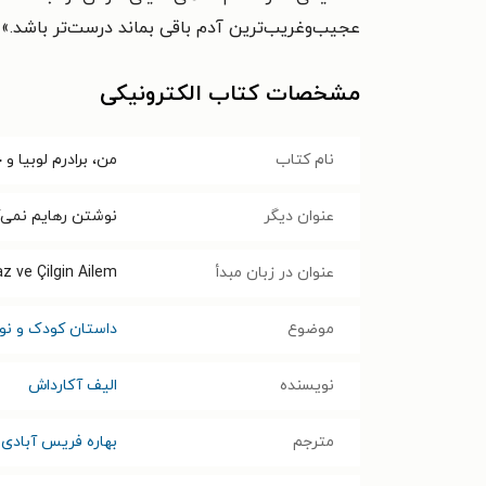
عجیب‌وغریب‌ترین آدم باقی بماند درست‌تر باشد.»
مشخصات کتاب الکترونیکی
نام کتاب
من، برادرم لوبیا و 
عنوان دیگر
نوشتن رهایم نمی‌ک
عنوان در زبان مبدأ
z ve Çilgin Ailem
موضوع
داستان کودک و نوج
نویسنده
الیف آکارداش
مترجم
بهاره فریس آبادی