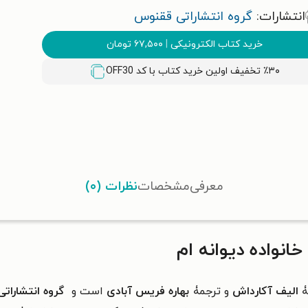
انتشارات:
گروه انتشاراتی ققنوس
خرید کتاب الکترونیکی
|
۶۷,۵۰۰
تومان
٪۳۰ تخفیف اولین خرید کتاب با کد
OFF30
معرفی
مشخصات
نظرات (۰)
خانواده دیوانه ام
ۀ
الیف آکارداش
و ترجمۀ
بهاره فریس آبادی
است و
گروه انتشارات