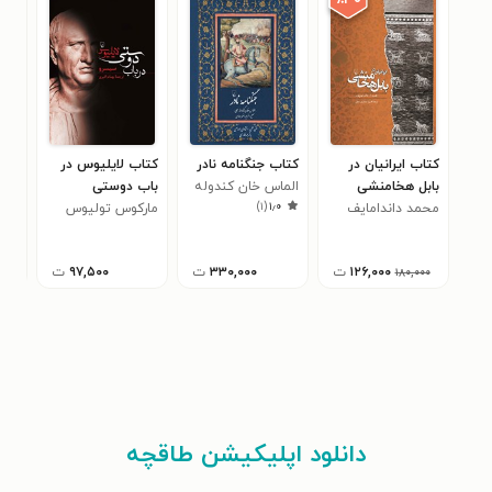
٪۳۰
کتاب ایرانیان در
کتاب جنگنامه نادر
کتاب لایلیوس در
کتا
بابل هخامنشی
الماس خان کندوله
باب دوستی
باس
)
۱
(
۱٫۰
محمد داندامایف
ای
مارکوس تولیوس
آلی
سیسرو
۱۲۶,۰۰۰
ت
۳۳۰,۰۰۰
ت
۹۷,۵۰۰
ت
۱۸۰,۰۰۰
دانلود اپلیکیشن طاقچه