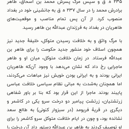
۲۳۵ ه‌. ق و سپس مرگ پسرش محمد بن اسحاق، طاهر
برادرش محمد را در سال ۲۳۷ ه‌. ق به جانشینی خود در بغداد
منصوب کرد. از آن پس تمام مناصب و موقعیت‌های
طاهریان در بغداد به فرزندان عبدالله بن طاهر رسید.
با مرگ واثق و به خلافت رسیدن متوکل، خلیفهٔ جدید نیز
همچون اسلاف خود منشور جدید حکومت را برای طاهر بن
عبدالله فرستاد. در زمان خلافت متوکل، میان او و طاهر
ماجرایی رخ داد که نشان می‌دهد با وجود آن‌که طاهریان
ایرانی بودند و به ایرانی بودن خویش نیز مباهات می‌کردند،‌
اما همچنان به‌شدت به مبانی نظام سیاسی خلافت عباسی
پایبند بودند. ماجرا از این قرار بود که بنا بر باور شفاهی
زرتشتیان، زرتشتِ پیامبر دو درخت سرو یکی در کاشمر و
دیگری در قریۀ فریومد (در سبزوار کنونی) به طالع سعد
نشانده بود، و چون در ایام خلافت متوکل سرو کاشمر را برای
او توصیف کردند به طاهر بن عبدالله دستور داد آن درخت را