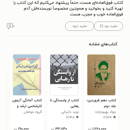
کتاب فوق‌العاده‌ای هست، حتماً پیشنهاد می‌کنیم که این کتاب را
تهیه کنید و بخوانید و همچنین مخصوصاً نویسنده‌اش آدم
فوق‌العاده‌ خوب و مجرب هست.
مفید بود (۱)
مفید نبود
۰
کتاب‌های مشابه
کتاب دهم فروردین؛
کتاب از وابستگی تا
کتاب آمادگی آزمون
کتا
جلد دوم
رهایی
کارشناسی ارشد و
افش
۰
جواد بهبودزاده
نوید دانیالی
دکتری زبان
گروه مولفان
)
۲
(
۳٫۰
)
۶
(
۲٫۷
سنجش امیرکبیر
تخصصی مهندسی
برق
۱,۲۲۰,۰۰۰
ت
۳۳,۸۴۰
ت
۱۹۰,۰۰۰
ت