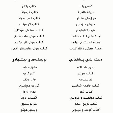
تماس با ما
کتاب بادام
دربارهٔ طاقچه
کتاب کیمیاگر
سوال‌های متداول
کتاب اسب سیاه
فروش سازمانی
کتاب اثر مرکب
خرید کتابخوان
کتاب سمفونی مردگان
اپلیکیشن کتاب طاقچه
کتاب صوتی ملت عشق
هدیه اشتراک بی‌نهایت
کتاب صوتی اثر مرکب
مجلهٔ معرفی و نقد کتاب
کتاب صوتی عادت‌های اتمی
دسته بندی پیشنهادی
نویسنده‌های پیشنهادی
رمان عاشقانه
صادق هدایت
کتاب‌ صوتی
آلبر کامو
نمایشنامه
چارلز دیکنز
کتاب جامعه شناسی
گی دو موپاسان
کتاب شعر
جورج اورول
کتاب موفقیت و خودیاری
الکساندر دوما
کتاب تاریخ اسلام
لئو تولستوی
کتاب کودک و نوجوان
ویکتور هوگو