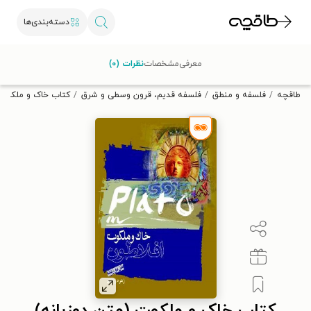
دسته‌بندی‌ها
با کد تخفیف OFF30 اولین کتاب الکترونیکی یا صوتی‌ات را با ۳۰٪
معرفی
مشخصات
نظرات (۰)
تخفیف از طاقچه دریافت کن.
طاقچه
فلسفه و منطق
فلسفه قدیم، قرون وسطی و شرق
کتاب خاک و ملکوت (