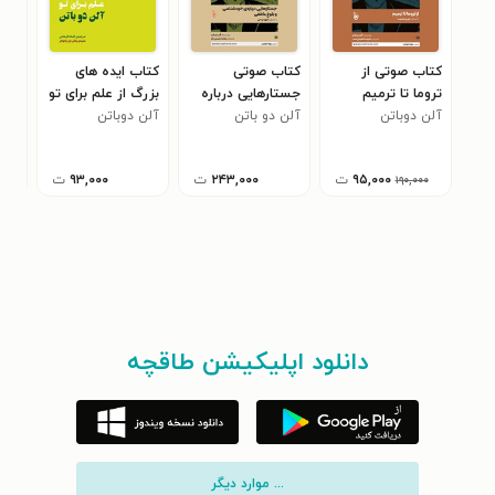
کتاب صوتی از
کتاب صوتی
کتاب ایده های
کتا
تروما تا ترمیم
جستارهایی درباره‌
بزرگ از علم برای تو
کوز
آلن دوباتن
آلن دو باتن
خودشناسی و بلوغ
آلن دوباتن
موف
آلن
۹
عاطفی
۹۵,۰۰۰
ت
۲۴۳,۰۰۰
ت
۹۳,۰۰۰
ت
۱۹۰,۰۰۰
دانلود اپلیکیشن طاقچه
... موارد دیگر