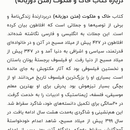
درباره کتاب خاک و ملکوت (متن دوزبانه)
کتاب
خاک و ملکوت (متن دوزبانه)
دربردارندهٔ زندگی‌نامهٔ و
برخی از توصیه‌ها و جملاتی است که افلاطون بیان کرده
است. این جملات به انگلیسی و فارسی نگاشته شده‌اند.
افلاطون در ۴۲۷ پیش از میلاد مسیح در آتن و در خانواده‌ای
قدرتمند، سیاسی و اشرافی به دنیا آمد و در ۳۴۷ پیش از
میلاد مسیح از دنیا رفت. او فیلسوف برجستهٔ یونان باستان
و نخستین فیلسوفی بود که آثار مکتوبش به جای مانده
است. بسیاری او را بزرگ‌ترین فیلسوف تاریخ می‌دانند. او از
بچگی بسیار تیزهوش بود. پدرش برای او بهترین معلم
موسیقی، فلسفه، ژیمناستیک و ادبیات را به خدمت گرفت.
در ۲۰سالگی برای تکمیل دانسته‌های خود، شاگرد سقراط شد.
این هم‌نشینی و شاگردی به‌مدت هشت سال ادامه یافت. در
سال ۳۹۹ پیش از میلاد مسیح، شاهد اعدام خودخواستهٔ
آموزگارش سقراط به‌حکم دادگاه آتن بود. پس از اعدام