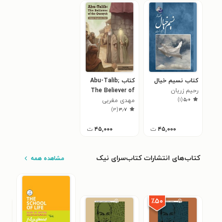
کتاب نسیم خیال
کتاب Abu-Talib;
رحیم زریان
The Believer of
)
۱
(
۵٫۰
مهدی مغربی
the Quraysh
)
۳
(
۳٫۷
۴۵,۰۰۰
ت
۴۵,۰۰۰
ت
کتاب‌های انتشارات کتاب‌سرای نیک
مشاهده همه
٪۵۰