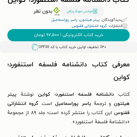
کتاب دانشنامه فلسفه استنفورد؛ کواین
بدون نظر
خواندن نمونۀ رایگان
پدیدآورندگان:
پیتر هیلتون
،
یاسر پوراسماعیل
انتشارات:
گروه انتشاراتی ققنوس
خرید کتاب الکترونیکی
|
۹۷,۵۰۰
تومان
٪۳۰ تخفیف اولین خرید کتاب با کد
OFF30
معرفی کتاب دانشنامه فلسفه استنفورد؛
کواین
کتاب
دانشنامه فلسفه استنفورد؛ کواین
نوشتهٔ
پیتر
هیلتون
و ترجمهٔ
یاسر پوراسماعیل
است.
گروه انتشاراتی
ققنوس
این کتاب را منتشر کرده است؛ جلد
۸۹
از مجموعهٔ
«دانشنامهٔ فلسفهٔ استنفورد».