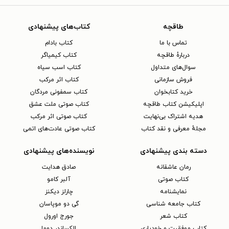
طاقچه
کتاب‌های پیشنهادی
تماس با ما
کتاب بادام
دربارهٔ طاقچه
کتاب کیمیاگر
سوال‌های متداول
کتاب اسب سیاه
فروش سازمانی
کتاب اثر مرکب
خرید کتابخوان
کتاب سمفونی مردگان
اپلیکیشن کتاب طاقچه
کتاب صوتی ملت عشق
هدیه اشتراک بی‌نهایت
کتاب صوتی اثر مرکب
مجلهٔ معرفی و نقد کتاب
کتاب صوتی عادت‌های اتمی
دسته بندی پیشنهادی
نویسنده‌های پیشنهادی
رمان عاشقانه
صادق هدایت
کتاب‌ صوتی
آلبر کامو
نمایشنامه
چارلز دیکنز
کتاب جامعه شناسی
گی دو موپاسان
کتاب شعر
جورج اورول
کتاب موفقیت و خودیاری
الکساندر دوما