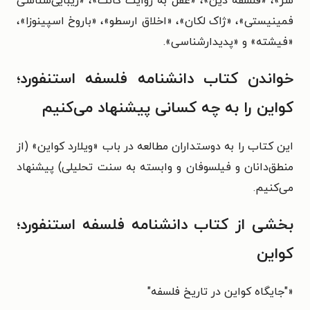
شر»، «فلسفهٔ دین»، «عقل به روایت کانت»، «زیبایی‌شناسی
فمینیستی»، «ژاک لکان»، «اخلاق ارسطو»، «باروخ اسپینوزا»،
«فیشته» و «پدیدارشناسی».
خواندن کتاب دانشنامه فلسفه استنفورد؛
کواین را به چه کسانی پیشنهاد می‌کنیم
این کتاب را به دوستداران مطالعه در باب «ویلارد کواین» (از
منطق‌دانان و فیلسوفان و وابسته به سنت تحلیلی) پیشنهاد
می‌کنیم.
بخشی از کتاب دانشنامه فلسفه استنفورد؛
کواین
«"
جایگاه کواین در تاریخ فلسفه"