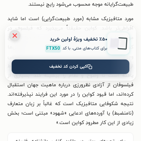
طبیعت‌گرایانه موجه محسوب می‌شود رایج نیستند.
مورد متافیزیک مشابه (مورد طبیعت‌گرایی) است اما شاید
افراطی‌تر باشد. کواین حقیقتاً می‌پذیرد که فیلسوف در
موضعی قرار دارد که ادعاهای بسیار عامی درباره جهان مطرح
٪۵۰ تخفیف ویژۀ اولین خرید
کند (برای مثال، این‌که مجموعه‌ها وجود دارند اما ویژگی‌ها
برای کتاب‌های متنی، با کد
FTX50
وجود ندارند). نزد کواین، چنین ادعاهایی به ایده نظام تامی
از معرفت علمی ما پاسخگو هستند، معرفتی که انضباط
کپی کردن کد تخفیف
یافته است تا وضوح و نظام را بیشینه کند. بسیاری از
فیلسوفان از آزادی نظرورزی درباره ماهیت جهان استقبال
کرده‌اند، اما قیود کواین را در مورد این فرایند نپذیرفته‌اند.
نتیجه شکوفایی متافیزیک است که غالباً بر زبان متعارف
(نامنضبط) یا آورده‌های ادعایی «شهود» مبتنی است؛ بخش
زیادی از این کار مطرودِ کواین است.
»