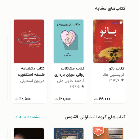
کتاب‌های مشابه
کتاب بانو
کتاب مشکلات
کتاب دانشنامه
کتا
کریستین هانا
روانی دوران بارداری
فلسفه استنفورد؛
معن
)
۳
(
۳٫۷
فاطمه حاجی علی
ماریون اسمایلی
مسئولیت جمعی و
مولا
۰
)
۲
(
۳٫۵
اخلاقی
محم
۱۹۹,۰۰۰
ت
۱۲۰,۰۰۰
ت
۱۱۲,۵۰۰
ت
کتاب‌های گروه انتشاراتی ققنوس
مشاهده همه
٪۳۰