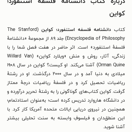
درباره کتاب دانشنامه فلسفه استنفورد؛
کواین
کتاب
دانشنامه فلسفه استنفورد؛ کواین
(The Stanford
Encyclopedia of Philosophy) جلد ۸۹ از مجموعهٔ «دانشنامهٔ
فلسفهٔ استنفورد» است. اثر حاضر در هفت فصل شما را با
زندگی، آثار، روش و منش «ویلارد کواین» (Willard Van
Orman Quine) آشنا می‌کند. او کیست؟ کواین در سال ۱۹۰۸
میلادی به دنیا آمد و در سال ۲۰۰۰ درگذشت. او در رشتهٔ
ریاضیات تحصیل کرد و در فلسفهٔ ریاضیات درجهٔ ممتاز
گرفت. کواین کتاب‌های گوناگونی را به رشتهٔ تحریر درآورده و
در دانشگاه هاروارد تدریس کرده است؛ به‌عنوان استادتمام؛
همچنین در نیروی دریایی ایالات متحده آمریکا کار کرد. با
این منطق‌دان و فیلسوفِ وابسته به سنت تحلیلی بیشتر
آشنا شوید.