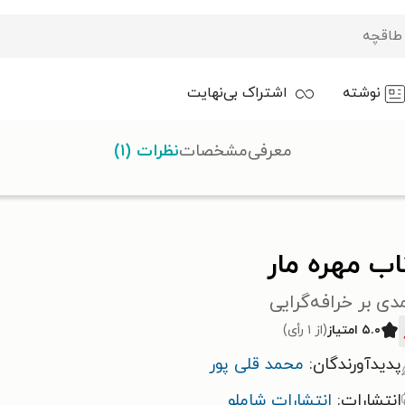
نوشته
اشتراک بی‌نهایت
معرفی
مشخصات
نظرات (۱)
ب مهره مار
دی بر خرافه‌گرایی
۵.۰ امتیاز
(از ۱ رأی)
پدیدآورندگان:
محمد قلی پور
انتشارات:
انتشارات شاملو