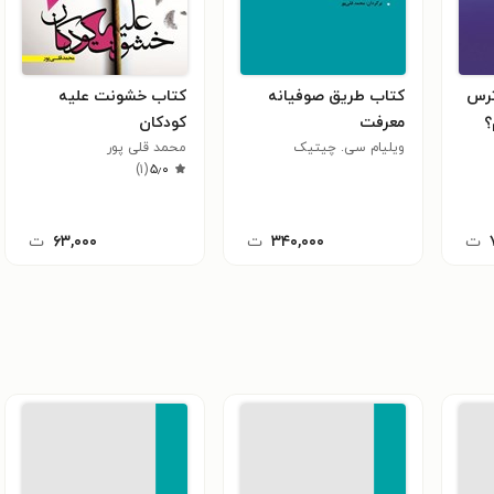
ترس
کتاب طریق صوفیانه
کتاب خشونت علیه
؟
معرفت
کودکان
ویلیام سی. چیتیک
محمد قلی پور
)
۱
(
۵٫۰
ت
۳۴۰,۰۰۰
ت
۶۳,۰۰۰
ت