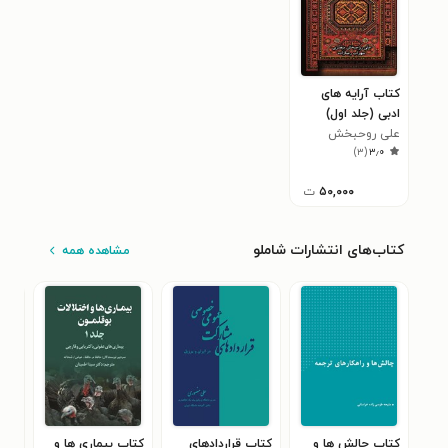
کتاب آرایه های
ادبی (جلد اول)
علی روحبخش
)
۳
(
۳٫۰
مبصری
۵۰,۰۰۰
ت
کتاب‌های انتشارات شاملو
مشاهده همه
کتاب چالش‌ ها و
کتاب قراردادهای
کتاب بیماری ها و
کتا