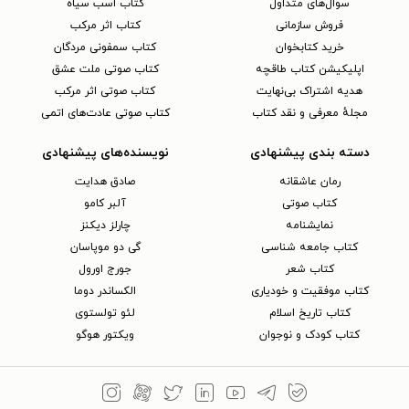
سوال‌های متداول
کتاب اسب سیاه
فروش سازمانی
کتاب اثر مرکب
خرید کتابخوان
کتاب سمفونی مردگان
اپلیکیشن کتاب طاقچه
کتاب صوتی ملت عشق
هدیه اشتراک بی‌نهایت
کتاب صوتی اثر مرکب
مجلهٔ معرفی و نقد کتاب
کتاب صوتی عادت‌های اتمی
دسته بندی پیشنهادی
نویسنده‌های پیشنهادی
رمان عاشقانه
صادق هدایت
کتاب‌ صوتی
آلبر کامو
نمایشنامه
چارلز دیکنز
کتاب جامعه شناسی
گی دو موپاسان
کتاب شعر
جورج اورول
کتاب موفقیت و خودیاری
الکساندر دوما
کتاب تاریخ اسلام
لئو تولستوی
کتاب کودک و نوجوان
ویکتور هوگو