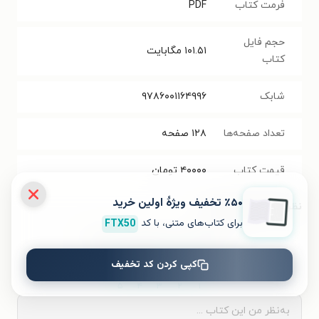
فرمت کتاب
PDF
حجم فایل
۱۰۱.۵۱
مگابایت
کتاب
شابک
۹۷۸۶۰۰۱۱۶۴۹۹۶
تعداد صفحه‌ها
۱۲۸
صفحه
قیمت کتاب
۴۰۰۰۰
تومان
٪۵۰ تخفیف ویژۀ اولین خرید
نظر شما دربارهٔ این کتاب
برای کتاب‌های متنی، با کد
FTX50
به این کتاب چه امتیازی می‌دهید؟
کپی کردن کد تخفیف
۵
۴
۳
۲
۱