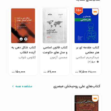
٪۵۰
کتاب مقدمه ای بر
کتاب قانون اساسی
کتاب شکل دهی به
کتا
هنر معلمی
و مدل های حکومت
آینده انقلاب
پای
عبدالرحیم اسلامی
به زبان ساده
محسن آزمون
صنعتی چهارم
کلاوس شواب
محم
۰
)
۳
(
۵٫۰
آبقه ئی
۱۷,۵۰۰
ت
۸۹,۰۰۰
ت
۱۵۰,۰۰۰
ت
۳۵,۰۰۰
کتاب‌های علی روحبخش مبصری
مشاهده همه