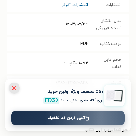
انتشارات
انتشارات آذرفر
سال انتشار
۱۴۰۳/۰۶/۲۴
نسخه فیزیکی
فرمت کتاب
PDF
حجم فایل
۱۰.۷۲
مگابایت
کتاب
شابک
۹۷۸۶۲۲۳۵۶۰۸۲۸
٪۵۰ تخفیف ویژۀ اولین خرید
تعداد صفحه‌ها
۱۲۰
صفحه
برای کتاب‌های متنی، با کد
FTX50
قیمت کتاب
۲۷۰۰۰
تومان
کپی کردن کد تخفیف
نظر شما دربارهٔ این کتاب