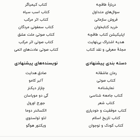
دربارهٔ طاقچه
کتاب کیمیاگر
سوال‌های متداول
کتاب اسب سیاه
فروش سازمانی
کتاب اثر مرکب
خرید کتابخوان
کتاب سمفونی مردگان
اپلیکیشن کتاب طاقچه
کتاب صوتی ملت عشق
هدیه اشتراک بی‌نهایت
کتاب صوتی اثر مرکب
مجلهٔ معرفی و نقد کتاب
کتاب صوتی عادت‌های اتمی
دسته بندی پیشنهادی
نویسنده‌های پیشنهادی
رمان عاشقانه
صادق هدایت
کتاب‌ صوتی
آلبر کامو
نمایشنامه
چارلز دیکنز
کتاب جامعه شناسی
گی دو موپاسان
کتاب شعر
جورج اورول
کتاب موفقیت و خودیاری
الکساندر دوما
کتاب تاریخ اسلام
لئو تولستوی
کتاب کودک و نوجوان
ویکتور هوگو