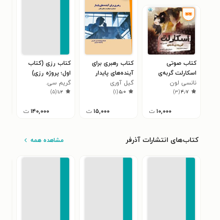
کتاب صوتی
کتاب رهبری برای
کتاب رزی (کتاب
کتا
اسکارلت گربه‌ی
آینده‌های پایدار
اول؛ پروژه رزی)
هیج
ناجی
نانسی لون
گیل آوری
گریم سی.
زین
پرت
)
۵
(
۱٫۲
)
۱
(
۵٫۰
)
۳
(
۴٫۷
سیمسیون
مدر
کار
۱۰,۰۰۰
ت
۱۵,۰۰۰
ت
۱۴۰,۰۰۰
ت
کتاب‌های انتشارات آذرفر
مشاهده همه