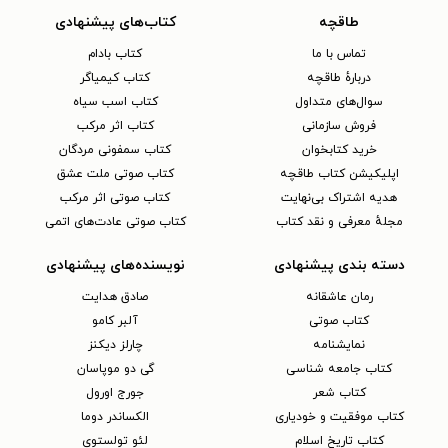
طاقچه
کتاب‌های پیشنهادی
تماس با ما
کتاب بادام
دربارهٔ طاقچه
کتاب کیمیاگر
سوال‌های متداول
کتاب اسب سیاه
فروش سازمانی
کتاب اثر مرکب
خرید کتابخوان
کتاب سمفونی مردگان
اپلیکیشن کتاب طاقچه
کتاب صوتی ملت عشق
هدیه اشتراک بی‌نهایت
کتاب صوتی اثر مرکب
مجلهٔ معرفی و نقد کتاب
کتاب صوتی عادت‌های اتمی
دسته بندی پیشنهادی
نویسنده‌های پیشنهادی
رمان عاشقانه
صادق هدایت
کتاب‌ صوتی
آلبر کامو
نمایشنامه
چارلز دیکنز
کتاب جامعه شناسی
گی دو موپاسان
کتاب شعر
جورج اورول
کتاب موفقیت و خودیاری
الکساندر دوما
کتاب تاریخ اسلام
لئو تولستوی