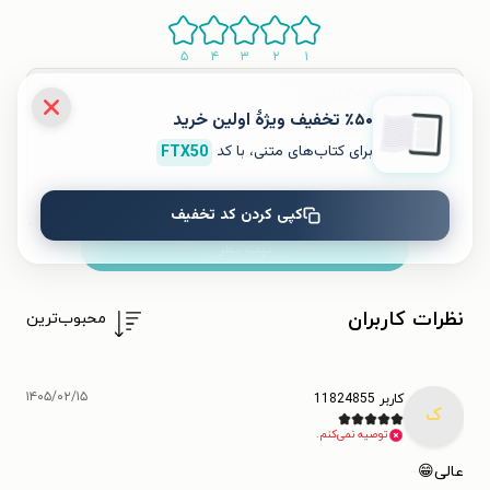
۵
۴
۳
۲
۱
٪۵۰ تخفیف ویژۀ اولین خرید
برای کتاب‌های متنی، با کد
FTX50
کپی کردن کد تخفیف
ثبت نظر
نظرات کاربران
محبوب‌ترین
۱۴۰۵/۰۲/۱۵
کاربر 11824855
ک
توصیه نمی‌کنم.
عالی😁