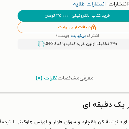
انتشارات:
انتشارات طلایه
خرید کتاب الکترونیکی
|
۳۵,۰۰۰
تومان
دریافت از بی‌نهایت
اشتراک
بی‌نهایت
چیست؟
٪۳۰ تخفیف اولین خرید کتاب با کد
OFF30
معرفی
مشخصات
نظرات (۰)
 یک دقیقه ای
ای
» نوشتهٔ
کن بلانچارد
و
سوزان فاولر
و
لورنس هاوکینز
با ترجمه