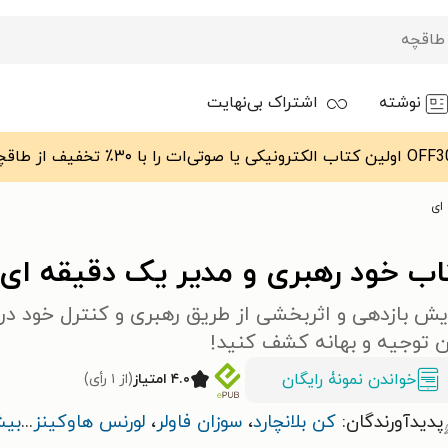
نوشته
اشتراک بی‌نهایت
ای
اب خود رهبری و مدیر یک دقیقه ای
یش بازدهی و اثربخشی از طریق رهبری و کنترل خود در
ن توجیه و بهانه کشف کنید!
خواندن نمونۀ رایگان
۴.۰ امتیاز
(از ۱ رأی)
پدیدآورندگان:
کن بلانچارد
،
سوزان فاولر
،
لورنس هاوکینز
...
بیش