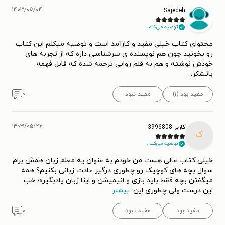
۱۴۰۳/۰۵/۰۴
Sajedeh
توصیه می‌کنم.
محتوای کتاب خیلی مفید و کارآمد است و توصیه میکنم این کتاب
رو بخونید چون هم نویسنده ی سرشناسی داره که از تجربه های
خودش نوشته و هم به قلم روانی ترجمه شده که قابل فهمه.
باتشکر.
مفید بود (۱)
مفید نبود
۰
۱۴۰۳/۰۵/۲۶
کاربر 3996808
ک
توصیه می‌کنم.
خیلی کتاب عالی هست من خودم به عنوان یه معلم زبان همش برام
سوال بچه های کوچیک رو چطوری درگیر عادت زبانی بکنیم؟ همه
میگفتن بچه فقط باید بازی و انیمیشن و اینا زبان یادبگیره؛ خب
این درست ولی چطوری این
...
بیشتر
مفید بود
مفید نبود
۰