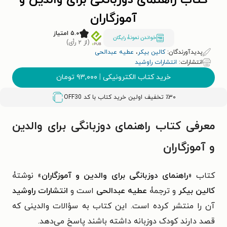
کتاب راهنمای دوزبانگی برای والدین و
آموزگاران
۵.۰ امتیاز
خواندن نمونۀ رایگان
(از ۲ رأی)
پدیدآورندگان:
کالین بیکر
،
عطیه عبدالحی
انتشارات:
انتشارات راوشید
خرید کتاب الکترونیکی
|
۹۳,۰۰۰
تومان
٪۳۰ تخفیف اولین خرید کتاب با کد
OFF30
معرفی کتاب راهنمای دوزبانگی برای والدین
و آموزگاران
کتاب «
راهنمای دوزبانگی برای والدین و آموزگاران
» نوشتۀ
کالین بیکر
و ترجمۀ
عطیه عبدالحی
است و
انتشارات راوشید
آن را منتشر کرده است. این کتاب به سؤالات والدینی که
قصد دارند کودک دوزبانه داشته باشند پاسخ می‌دهد.