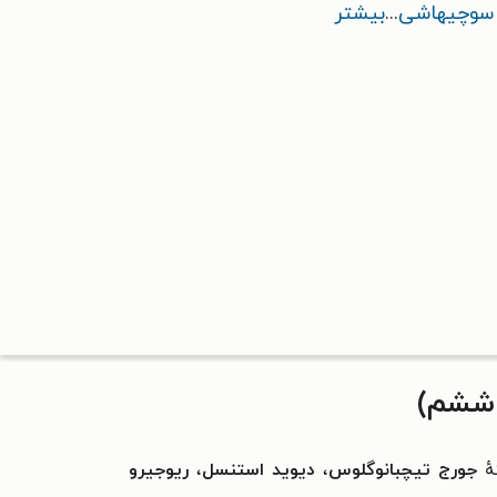
 سوچیهاشی
...
بیشتر
هٔ
جورج تیچبانوگلوس
،
دیوید استنسل
،
ریوجیرو