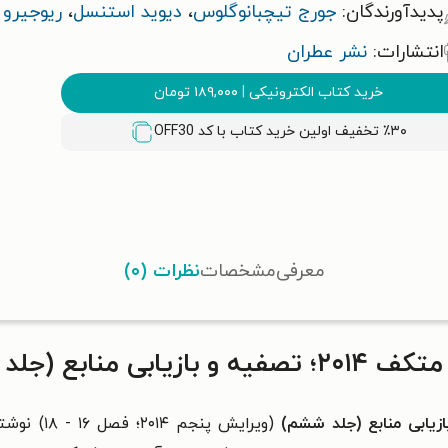
پدیدآورندگان:
جورج تیچبانوگلوس
،
دیوید استنسل
،
ریوجیرو
انتشارات:
نشر عطران
خرید کتاب الکترونیکی
|
۱۸۹,۰۰۰
تومان
٪۳۰ تخفیف اولین خرید کتاب با کد
OFF30
معرفی
مشخصات
نظرات (۰)
ابع (جلد ششم)
(
ویرایش پنجم ۲۰۱۴؛ فصل ۱۶ - ۱۸)
نوشت