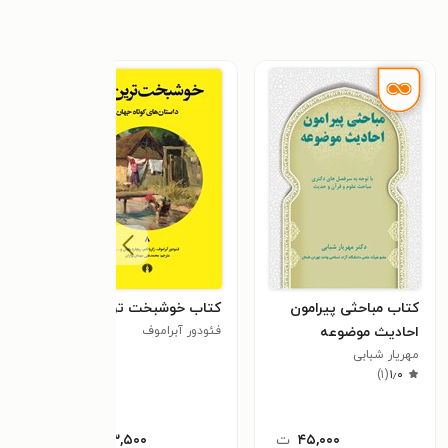
کتاب مباحثی پیرامون
کتاب خوشبخت ترین زن
کتا
احادیث موضوعه
فئودور آبراموف
مدیر
مهریار شبابی
لیلی
توس
)
۱
(
۱٫۰
۴۵,۰۰۰
ت
۱۰۳,۵۰۰
ت