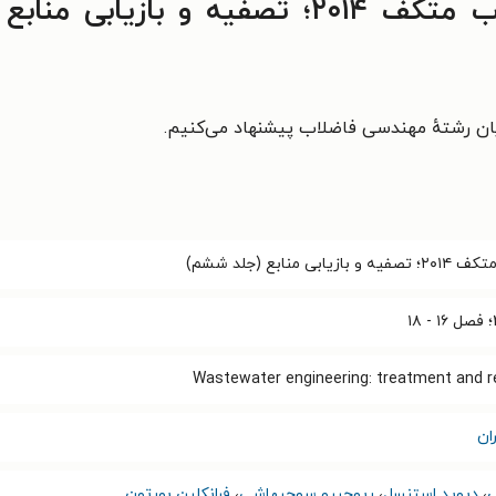
خواندن کتاب مهندسی فاضلاب متکف ۲۰۱۴؛ تص
ن رشتهٔ مهندسی فاضلاب پیشنهاد می‌کنیم.
منابع (جلد ششم)
Wastewater engineering: treatment and r
ان
س
،
دیوید استنسل
،
ریوجیرو سوچیهاشی
،
فرانکلین بورتون