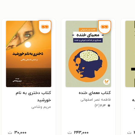
کتاب معمای خنده
کتاب دختری به نام
ه
فاطمه نصر اصفهانی
خورشید
)
۳
(
۲٫۳
مریم وشاحی
ت
۲۴۳,۰۰۰
ت
۳۰,۰۰۰
ت