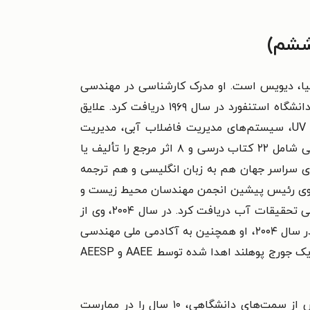
ه کالیفرنیا، دیویس است. او مدرک کارشناسی در مهندسی
عمران را از دانشگاه Pacific، مدرک کارشناسی ارشد مهندسی بهداشتی را از دانشگاه کالیفرنیا در برکلی و دکترا را از دانشگاه استنفورد در سال ۱۹۶۹ دریافت کرد. علایق
تحقیقاتی دکتر Tchobanoglous در زمینه‌های تصفیه و استفاده مجدد از فاضلاب، فیلتراسیون فاضلاب، ضدعفونی UV، سیستم‌های مدیریت فاضلاب آبی، مدیریت
فاضلاب برای سیستم‌های مدیریت فاضلاب کوچک و غیرمتمرکز و مدیریت پسماند جامد است. وی بیش از ۵۰۰ اثر فنی شامل ۲۲ کتاب درسی و ۸ اثر مرجع را تألیف یا
ین حرفه و در دانشگاه‌های سراسر جهان هم به زبان انگلیسی و هم ترجمه
. وی رئیس پیشین انجمن مهندسان محیط زیست و
اساتید علوم است. در میان افتخارات فراوان وی، در سال ۲۰۰۳ پروفسور Tchobanoglous جایزه کلارک را از موسسه ملی تحقیقات آب دریافت کرد. در سال ۲۰۰۴، وی از
شورای تحقیقات و فن‌آوری پسماند به انرژی، جایزه خدمات برجسته تحقیق و آموزش مدیریت پسماند را دریافت کرد. در سال ۲۰۰۴، او همچنین به آکادمی ملی مهندسی
وارد شد. در سال ۲۰۰۵ از دانشکده معادن کلرادو، دکترای مهندسی افتخاری به او اعطا شد. وی در سال ۲۰۰۷ مدال فردریک جورج پوهلند اهدا شده توسط AAEE و AEESP
Stensel H. David استاد دانشگاه مهندسی عمران و محیط زیست در دانشگاه واشنگتن، سیاتل، ولز است. وی پیش از سمت‌های دانشگاهی، ۱۰ سال را در ممارست