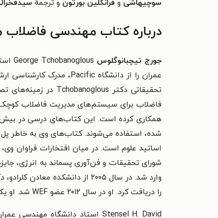
سوچیهاشی
و
فرانکلین بورتون
و ترجمهٔ
سیدفخرالد
درباره کتاب مهندسی فاضلاب متکف ۲۰۱۴؛ تصفیه و بازیابی مناب
جورج تیچبانوگلوس
glous
شده، استفاده می‌شوند. کتاب‌های وی به خاطر 
را دریافت کرد. او در سال ۲۰۱۲ عضو WEF شد. او یک مهندس عمران رسمی در کالیفرنیا است.