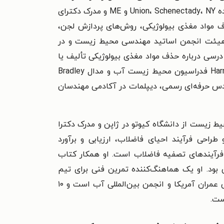
توسعه و کاربرد فرآیندهای تصفیه فاضلاب صنعتی و شهری سپری کرد. وی مدرک لیسانس مهندسی عمران را از دانشکده Union، Schenectady، NY و ME و مدرک دکترای
ف مواد مغذی بیولوژیکی، روش‌های پردازش لجن،
ژیکی ریزآلاینده‌ها است. او رئیس پیشین گروه مهندسی محیط زیست ASCE است، در هیئت انجمن اساتید مهندسی محیط زیست و در
یست آب خدمت کرده است. وی بیش از ۱۵۰ اثر فنی و یک کتاب درسی درباره حذف مواد مغذی بیولوژیکی تألیف یا
همکار کرده است. افتخارات شناخت تحقیقات شامل مدال ASCE رودولف هرینگ، دو بار مدال Harrison Prescott Eddy فدراسیون محیط زیست آب و مدال Bradley
 پوهلند اهداشده توسط AAEE و AEESP را دریافت کرد. وی مهندس حرفه‌ای رسمی، دیپلمات در آکادمی مهندسان
ندسی عمران و محیط زیست از دانشگاه کیوتو در ژاپن و مدرک دکترا
راحی فرآیند احیای فاضلاب، ارزیابی و برآورد
 فرآیندهای تصفیه فاضلاب است. او همکار کتاب
 بود. او یک هماهنگ‌کننده تمرین فنی برای تیم
راهنمای استفاده مجدد از آب AECOM است. Ryujiro Tsuchihashi عضو فدراسیون محیط زیست آب، جامعه مهندس عمران آمریکا و انجمن بین‌المللی آب است و ۱۰