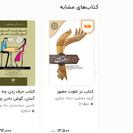
کتاب‌های مشابه
کتاب در خلوت حضور
کتاب حرف زدن چه
گروه مولفین ستاد مرکزی
آسان، گوش دادن چ
۵٫۰
اعتکاف
(
۲
)
مشکل
نانسی سباستیان مه یر
)
۱
(
۲٫۰
۱۳,۵۰۰
ت
۲۱۲,۰۰۰