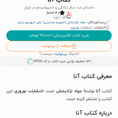
کتاب آنا
داستان صد سال زنانگی و دسپوتیسم در ایران
۵.۰ امتیاز
(از ۱ رأی)
پدیدآورندگان:
جواد نژادبخش (شهریار هدایتی)
،
علی شهیدی زندی
انتشارات:
انتشارات نوروزی
خرید کتاب الکترونیکی
|
۴۵,۰۰۰
تومان
دریافت از بی‌نهایت
اشتراک
بی‌نهایت
چیست؟
٪۳۰ تخفیف اولین خرید کتاب با کد
OFF30
معرفی کتاب آنا
کتاب
آنا
نوشتهٔ
جواد نژادبخش
است.
انتشارات نوروزی
این
کتاب را منتشر کرده است.‏
درباره کتاب آنا