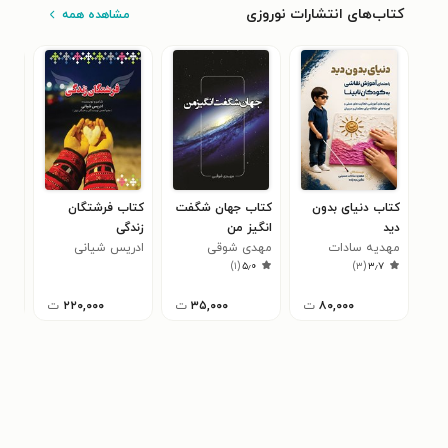
کتاب‌های انتشارات نوروزی
مشاهده همه
کتاب دنیای بدون
کتاب جهان شگفت
کتاب فرشتگان
کتا
دید
انگیز من
زندگی
ثرو
مهدیه سادات
مهدی شوقی
ادریس شیانی
عبد
۰
)
۱
(
۵٫۰
)
۳
(
۳٫۷
حسینی
۸۰,۰۰۰
ت
۳۵,۰۰۰
ت
۲۲۰,۰۰۰
ت