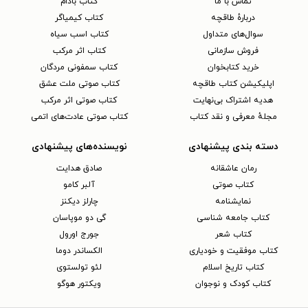
تماس با ما
کتاب بادام
دربارهٔ طاقچه
کتاب کیمیاگر
سوال‌های متداول
کتاب اسب سیاه
فروش سازمانی
کتاب اثر مرکب
خرید کتابخوان
کتاب سمفونی مردگان
اپلیکیشن کتاب طاقچه
کتاب صوتی ملت عشق
هدیه اشتراک بی‌نهایت
کتاب صوتی اثر مرکب
مجلهٔ معرفی و نقد کتاب
کتاب صوتی عادت‌های اتمی
دسته بندی پیشنهادی
نویسنده‌های پیشنهادی
رمان عاشقانه
صادق هدایت
کتاب‌ صوتی
آلبر کامو
نمایشنامه
چارلز دیکنز
کتاب جامعه شناسی
گی دو موپاسان
کتاب شعر
جورج اورول
کتاب موفقیت و خودیاری
الکساندر دوما
کتاب تاریخ اسلام
لئو تولستوی
کتاب کودک و نوجوان
ویکتور هوگو