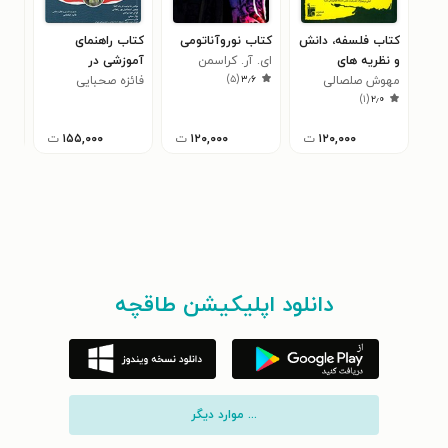
کتاب فلسفه، دانش
کتاب نوروآناتومی
کتاب راهنمای
کتا
و نظریه های
ای. آر. کراسمن
آموزشی در
اول
)
۵
(
۳٫۶
پرستاری
مهوش صلصالی
فائزه صحبایی
کارآموزی بهداشت
دورا
هوار
۵
)
۱
(
۲٫۰
۱۲۰,۰۰۰
ت
۱۲۰,۰۰۰
ت
۱۵۵,۰۰۰
ت
دانلود اپلیکیشن طاقچه
... موارد دیگر