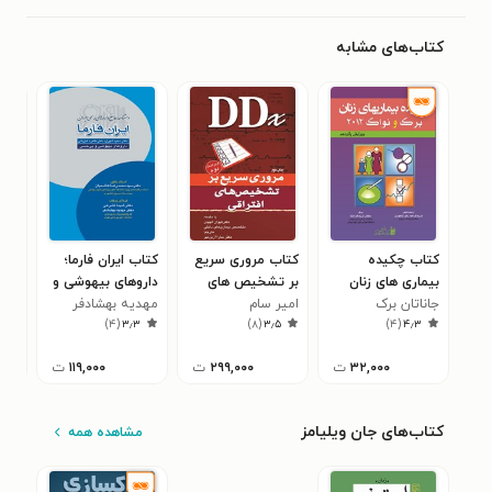
کتاب‌های مشابه
کتاب چکیده
کتاب مروری سریع
کتاب ایران فارما؛
کتا
بیماری های زنان
بر تشخیص های
داروهای بیهوشی و
جاناتان برک
برک و نواک ۲۰۱۲
افتراقی
امیر سام
بی‌حسی
مهدیه بهشادفر
ریچ
تنه
۸
)
۴
(
۳٫۳
)
۸
(
۳٫۵
)
۴
(
۴٫۳
پش
۳۲,۰۰۰
ت
۲۹۹,۰۰۰
ت
۱۱۹,۰۰۰
ت
کتاب‌های جان ویلیامز
مشاهده همه