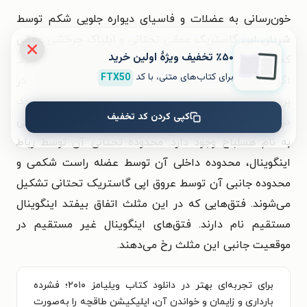
خون‌رسانی به عضلات و فاسیای دیواره جلویی شکم توسط
شریان اپی گاستریک عمقی تحتانی و ایلیاک چرخشی عمقی
٪۵۰ تخفیف ویژۀ اولین خرید
که از شریان ایلیاک خارجی منشأ می‌گیرند تأمین می‌شود.
برای کتاب‌های متنی، با کد
FTX50
اگر در سزارین از برش میلارد استفاده شود ممکن است در
برش عضله، شریان اپی گاستریک تحتانی دچار پارگی شود.
کپی کردن کد تخفیف
در دو طرف دیواره تحتانی جلویی شکم، فضای مثلثی شکلی
به نام هسلباخ وجود دارد. محدوده تحتانی آن توسط رباط
اینگوینال، محدوده داخلی آن توسط عضله راست شکمی و
محدوده جانبی آن توسط عروق اپی گاستریک تحتانی تشکیل
می‌شوند. فتق‌هایی که در این مثلث اتفاق بیفتد اینگوینال
مستقیم نام دارند. فتق‌های اینگوینال غیر مستقیم در
موقعیت جانبی این مثلث رخ می‌دهند.
برای تجربه‌ای بهتر در دانلود کتاب ویلیامز ۲۰۱۰؛ فشرده
بارداری و زایمان و خواندن آن، اپلیکیشن طاقچه را به‌صورت