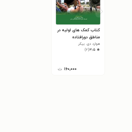
کتاب کمک های اولیه در
مناطق دورافتاده
هوارد دی. بیکر
)
۲
(
۳٫۵
۱۶۰,۰۰۰
ت