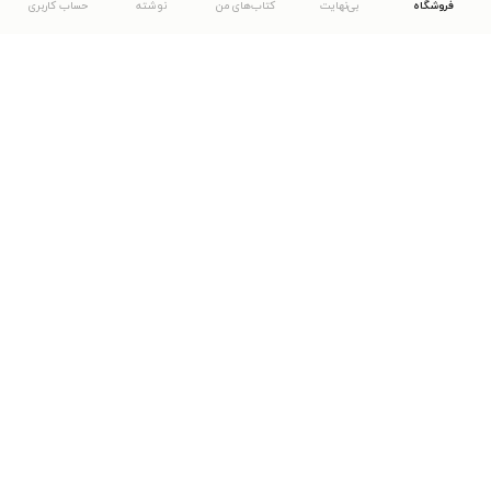
فروشگاه
بی‌نهایت
کتاب‌های من
نوشته
حساب کاربری
دانلود اپلیکیشن طاقچه
... موارد دیگر
مشاهدهٔ دیگر نسخه‌های طاقچه