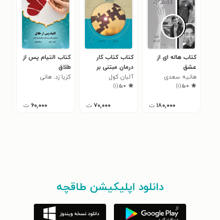
کتاب هاله ای از
کتاب کتاب کار
کتاب التیام پس از
کتا
عشق
درمان مبتنی بر
طلاق
این
هانیه سعدی
آلبان کول
سیستم های
کزیا زد. هانی
صبا
)
۱
(
۵٫۰
)
۱
(
۵٫۰
خانواده درونی (IFS)
۱۸۰,۰۰۰
ت
۷۰,۰۰۰
ت
۶۰,۰۰۰
ت
دانلود اپلیکیشن طاقچه