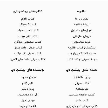
طاقچه
کتاب‌های پیشنهادی
تماس با ما
کتاب بادام
دربارهٔ طاقچه
کتاب کیمیاگر
سوال‌های متداول
کتاب اسب سیاه
فروش سازمانی
کتاب اثر مرکب
خرید کتابخوان
کتاب سمفونی مردگان
اپلیکیشن کتاب طاقچه
کتاب صوتی ملت عشق
هدیه اشتراک بی‌نهایت
کتاب صوتی اثر مرکب
مجلهٔ معرفی و نقد کتاب
کتاب صوتی عادت‌های اتمی
دسته بندی پیشنهادی
نویسنده‌های پیشنهادی
رمان عاشقانه
صادق هدایت
کتاب‌ صوتی
آلبر کامو
نمایشنامه
چارلز دیکنز
کتاب جامعه شناسی
گی دو موپاسان
کتاب شعر
جورج اورول
کتاب موفقیت و خودیاری
الکساندر دوما