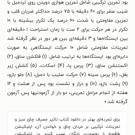
بود تمرین ترکیبی شامل تمرین هوازی دویدن روی تردمیل با
شیب صفر برای ۲۰ دقیقه با ۷۵ درصد حداکثر ضربان قلب و
تمرین مقاومتی با شدت ۶۰ درصد یک تکرار بیشینه با ۱۰
تکرار در هر حرکت برای ۲ ست با زمان استراحت ۱ دقیقه‌ای
بین ایستگاه‌ها و ۳ دقیقه‌ای بین هر دور در نظر گرفته شد
تمرینات مقاومتی شامل ۱۰ حرکت ایستگاهی به صورت
دایره‌ای بود ایستگاه‌ها به ترتیب شامل: (۱) فلکشن ساق، (۲)
اکستنشن ساق، (۳) پرس پا، (۴) اسکات، (۵) کشش زیر
بغل، (۶) پرس سینه (۷) حرکت صلیب با دمبل، (۸) جلو بازو،
(۹) پشت بازو، (۱۰) و دراز و نشست بود پس از هشت و ۱۲
هفته از انجام مراحل تمرینی، دو بار از آزمودنیها پس آزمون
گرفته شد.»
برای تجربه‌ای بهتر در دانلود کتاب تاثیر مصرف چای سبز و
تمرینات ترکیبی بر مردان چاق و خواندن آن، اپلیکیشن
طاقچه را به‌صورت رایگان نصب کنید. در اپلیکیشن