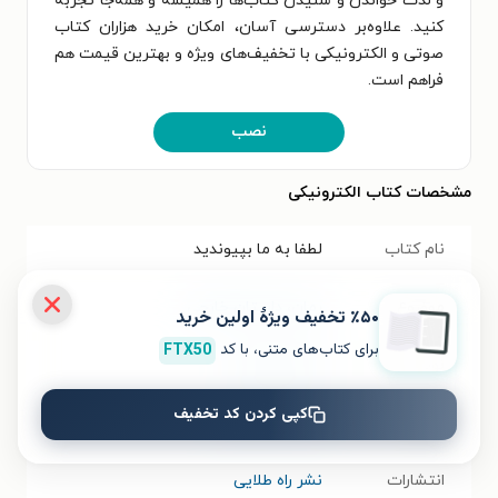
و لذت خواندن و شنیدن کتاب‌ها را همیشه و همه‌جا تجربه
کنید. علاوه‌بر دسترسی آسان، امکان خرید هزاران کتاب
صوتی و الکترونیکی با تخفیف‌های ویژه و بهترین قیمت هم
فراهم است.
نصب
مشخصات کتاب الکترونیکی
نام کتاب
لطفا به ما بپیوندید
موضوع
رمان
،
داستان خارجی
٪۵۰ تخفیف ویژۀ اولین خرید
برای کتاب‌های متنی، با کد
FTX50
نویسنده
کاترین مکنزی
کپی کردن کد تخفیف
مترجم
افسانه محمدپور
انتشارات
نشر راه طلایی