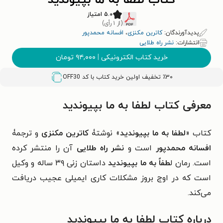
کتاب لطفا به ما بپیوندید
۵.۰ امتیاز
(از ۱ رأی)
پدیدآورندگان:
کاترین مکنزی
،
افسانه محمدپور
انتشارات:
نشر راه طلایی
خرید کتاب الکترونیکی
|
۹۴,۰۰۰
تومان
٪۳۰ تخفیف اولین خرید کتاب با کد
OFF30
معرفی کتاب لطفا به ما بپیوندید
کتاب «
لطفا به ما بپیوندید
» نوشتۀ
کاترین مکنزی
و ترجمۀ
افسانه محمدپور
است و
نشر راه طلایی
آن را منتشر کرده
است. رمان ل
طفاً به ما بپیوندید
داستان زنی ۳۹ ساله و وکیل
است که در اوج بروز مشکلات کاری ایمیلی عجیب دریافت
می‌کند.
درباره کتاب لطفا به ما بپیوندید