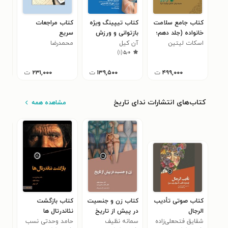
کتاب جامع سلامت
کتاب تیپینگ ویژه
کتاب مراجعات
کتا
خانواده (جلد دهم؛
بازتوانی و ورزش
سریع
(جل
بیماری ها و
اسکات لیتین
آن کیل
محمدرضا
احم
)
۱
(
۵٫۰
اختلالات سلامت
سلطاندوست
زنان و مردان)
۴۹۹,۰۰۰
ت
۱۳۹,۵۰۰
ت
۲۳۱,۰۰۰
ت
کتاب‌های انتشارات ندای تاریخ
مشاهده همه
کتاب صوتی تأدیب
کتاب زن و جنسیت
کتاب بازگشت
کتا
الرجال
در پیش از تاریخ
نئاندرتال ها
گذش
شقایق فتحعلی‌زاده
سمانه نظیف
حامد وحدتی نسب
نئو