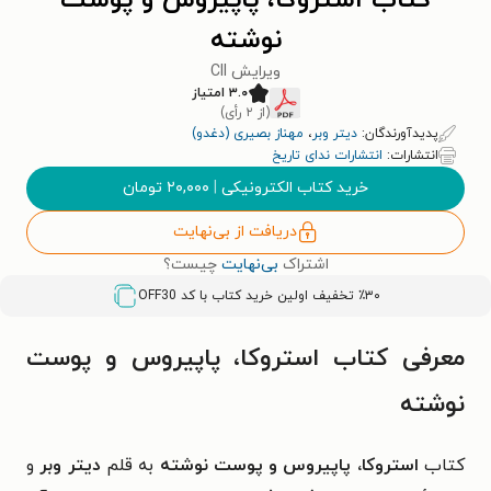
کتاب استروکا، پاپیروس و پوست
نوشته
ویرایش Cll
۳.۰ امتیاز
(از ۲ رأی)
پدیدآورندگان:
دیتر وبر
،
مهناز بصیری (دغدو)
انتشارات:
انتشارات ندای تاریخ
خرید کتاب الکترونیکی
|
۲۰,۰۰۰
تومان
دریافت از بی‌نهایت
اشتراک
بی‌نهایت
چیست؟
٪۳۰ تخفیف اولین خرید کتاب با کد
OFF30
معرفی کتاب استروکا، پاپیروس و پوست
نوشته
کتاب
استروکا، پاپیروس و پوست نوشته
به قلم
دیتر وبر
و