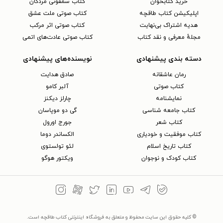
خرید کتابخوان
کتاب سمفونی مردگان
اپلیکیشن کتاب طاقچه
کتاب صوتی ملت عشق
هدیه اشتراک بی‌نهایت
کتاب صوتی اثر مرکب
مجلهٔ معرفی و نقد کتاب
کتاب صوتی عادت‌های اتمی
دسته بندی پیشنهادی
نویسنده‌های پیشنهادی
رمان عاشقانه
صادق هدایت
کتاب‌ صوتی
آلبر کامو
نمایشنامه
چارلز دیکنز
کتاب جامعه شناسی
گی دو موپاسان
کتاب شعر
جورج اورول
کتاب موفقیت و خودیاری
الکساندر دوما
کتاب تاریخ اسلام
لئو تولستوی
کتاب کودک و نوجوان
ویکتور هوگو
© کلیه حقوق این سایت محفوظ و متعلق به فروشگاه اینترنتی کتاب طاقچه است.