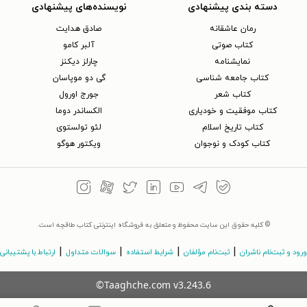
دسته بندی پیشنهادی
نویسنده‌های پیشنهادی
رمان عاشقانه
صادق هدایت
کتاب‌ صوتی
آلبر کامو
نمایشنامه
چارلز دیکنز
کتاب جامعه شناسی
گی دو موپاسان
کتاب شعر
جورج اورول
کتاب موفقیت و خودیاری
الکساندر دوما
کتاب تاریخ اسلام
لئو تولستوی
کتاب کودک و نوجوان
ویکتور هوگو
© کلیه حقوق این سایت محفوظ و متعلق به فروشگاه اینترنتی کتاب طاقچه است.
|
|
|
|
ورود و ثبت‌نام ناشران
ثبت‌نام مؤلفان
شرایط استفاده
سوالات متداول
ارتباط با پشتیبانی
©Taaghche.com
v
3.243.6