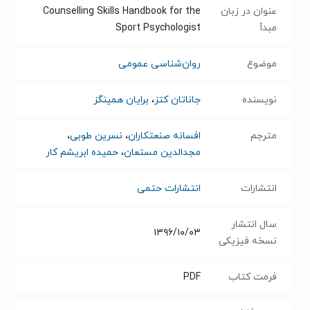
عنوان در زبان
Counselling Skills Handbook for the
مبدأ
Sport Psychologist
موضوع
روان‌شناسی عمومی
نویسنده
جاناتان کتز
،
برایان همینگز
مترجم
افسانه صنعتکاران
،
نسرین طوبی
،
مجدالدین مستعان
،
حمیده ابریشم کار
انتشارات
انتشارات حتمی
سال انتشار
۱۳۹۶/۱۰/۰۳
نسخه فیزیکی
فرمت کتاب
PDF