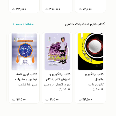
سیاسی و اجتماعی
۷۴,۰۰۰
ت
۳۰۰,۰۰۰
ت
۳۳,۰۰۰
ت
(جلد اول
۱۳۸۳-۱۳۸۹)
کتاب‌های انتشارات حتمی
مشاهده همه
کتاب یادگیری
کتاب یادگیری و
کتاب آیین نامه،
کتا
والیبال
آموزش گام به گام
قوانین و مقررات
برگ
کاترین بارث
اسکیت
بهروز افضلی بروجنی
علی رضا غلامی
مسابقات ورزش
عبا
روید
۰
)
۴
(
۲٫۵
)
۱
(
۵٫۰
زورخانه ای و کشتی
ورز
پهلوانی
۱۱۴,۵۰۰
ت
۹۹,۵۰۰
ت
۹۴,۵۰۰
ت