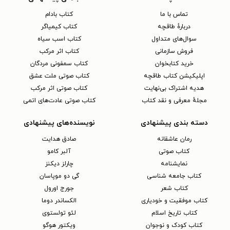
تماس با ما
کتاب بادام
دربارهٔ طاقچه
کتاب کیمیاگر
سوال‌های متداول
کتاب اسب سیاه
فروش سازمانی
کتاب اثر مرکب
خرید کتابخوان
کتاب سمفونی مردگان
اپلیکیشن کتاب طاقچه
کتاب صوتی ملت عشق
هدیه اشتراک بی‌نهایت
کتاب صوتی اثر مرکب
مجلهٔ معرفی و نقد کتاب
کتاب صوتی عادت‌های اتمی
دسته بندی پیشنهادی
نویسنده‌های پیشنهادی
رمان عاشقانه
صادق هدایت
کتاب‌ صوتی
آلبر کامو
نمایشنامه
چارلز دیکنز
کتاب جامعه شناسی
گی دو موپاسان
کتاب شعر
جورج اورول
کتاب موفقیت و خودیاری
الکساندر دوما
کتاب تاریخ اسلام
لئو تولستوی
کتاب کودک و نوجوان
ویکتور هوگو