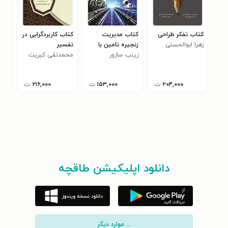
کتاب تفکر طراحی
کتاب مدیریت
کتاب کاربردگرایی در
کتا
زهرا ابوالحسنی
زنجیره تامین با
تفسیر
جنگ
زینب سازور
نگاهی بر انقلاب
محمدتقی کبریت
فدر
اوج
های صنعتی
چی
۲۰۴,۰۰۰
ت
۱۵۳,۰۰۰
ت
۲۱۶,۰۰۰
ت
دانلود اپلیکیشن طاقچه
... موارد دیگر