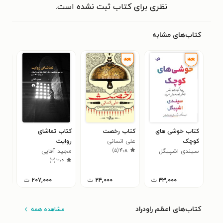
نظری برای کتاب ثبت نشده است.
کتاب‌های مشابه
کتاب خوشی های
کتاب رخصت
کتاب تماشای
کتا
کوچک
علی انسانی
روایت
اکث
)
۵
(
۴٫۸
سیندی اشپیگل
مجید آقایی
خام
ژان 
۰
)
۲
(
۳٫۰
۴۳,۰۰۰
ت
۲۴,۰۰۰
ت
۲۰۷,۰۰۰
ت
کتاب‌های اعظم راودراد
مشاهده همه