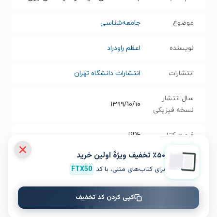
موضوع
جامعه‌شناسی
نویسنده
اعظم راودراد
انتشارات
انتشارات دانشگاه تهران
سال انتشار
۱۳۹۹/۱۰/۱۰
نسخه فیزیکی
فرمت کتاب
PDF
٪۵۰ تخفیف ویژۀ اولین خرید
حجم فایل
۶.۴۴
مگابایت
برای کتاب‌های متنی، با کد
FTX50
کتاب
کپی کردن کد تخفیف
شابک
۹۷۸۹۶۴۰۳۶۳۹۱۱