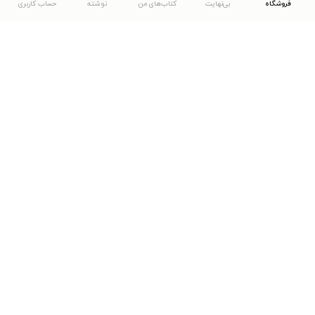
فروشگاه
بی‌نهایت
کتاب‌های من
نوشته
حساب کاربری
دانلود اپلیکیشن طاقچه
... موارد دیگر
مشاهدهٔ دیگر نسخه‌های طاقچه