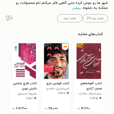
شهر ها رو عوض کرده حتی گاهی فکر میکنم نام محصولات رو
ممکنه به دلخواه
...
بیشتر
مفید بود (۳)
مفید نبود
۰
کتاب‌های مشابه
کتاب آهوانه‌های
کتاب قوانین بازی
کتاب قارچ شناسی
کتا
صحن آزادی
امیرحسین حامدی
بالینی نوین
سفا
)
۹
(
۴٫۸
سیّدمحمّد سادات
علیرضا خسروی
انبا
فری
۷
)
۱
(
۵٫۰
)
۲
(
۴٫۵
اخوی
۱۴,۲۸۰
ت
۴۵,۰۰۰
ت
۲۰۳,۴۰۰
ت