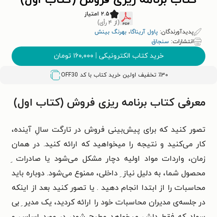
کتاب برنامه ریزی فروش (کتاب اول)
۲.۵ امتیاز
(از ۴ رأی)
پدیدآورندگان:
پاول آریناگا
،
بهرنگ بینش
انتشارات:
سنجاق
خرید کتاب الکترونیکی
|
۱۶۰,۰۰۰
تومان
٪۳۰ تخفیف اولین خرید کتاب با کد
OFF30
معرفی کتاب برنامه ریزی فروش (کتاب اول)
تصور کنید که برای پیش‌بینی فروش در تارگت سالِ آینده،
کار می‌کنید و نتیجه را میخواهید که ارائه کنید. در همان
زمان، واردات مواد اولیه دچار مشکل می‌شود یا صادرات ِ
محصول شما، به دلیل نیاز ِ داخلی، ممنوع می‌شود. دوباره باید
محاسبات را از ابتدا انجام دهید . یا تصور کنید بعد از اینکه
در جلسه‌ی مدیران محاسبات خود را ارائه کردید، یک مدیر ِ بی
سواد که فقط دلش میخواهد مطرح شود، در مورد اساس و