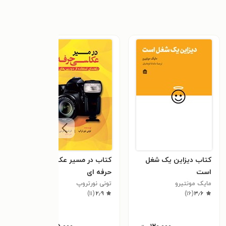
کتاب دیزاین یک شغل
کتاب در مسیر عکاسی
کتاب
است
حرفه ای
ایران
مایک مونتیرو
تونی ن‍ورت‍روپ‌
بهرام
٫۴
)
۱۱
(
۲٫۹
)
۱۶
(
۳٫۶