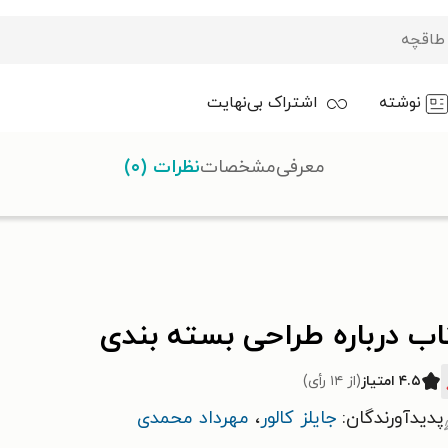
نوشته
اشتراک بی‌نهایت
معرفی
مشخصات
نظرات (۰)
حی بسته بندی
ب درباره طراحی بسته بندی
۴.۵ امتیاز
(از ۱۴ رأی)
پدیدآورندگان:
جایلز کالور
،
مهرداد محمدی