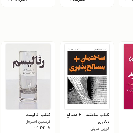
ت
۵۰,۰۰۰
ت
۵۵,۰۰۰
ت
کتاب ساختمان + مصالح
کتاب ‌‫رئالیسم
پذیری
کرستین استرمل‮‌‫
)
۳
(
۲٫۳
لورین فاریلی