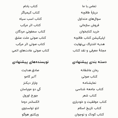
تماس با ما
کتاب بادام
دربارهٔ طاقچه
کتاب کیمیاگر
سوال‌های متداول
کتاب اسب سیاه
فروش سازمانی
کتاب اثر مرکب
خرید کتابخوان
کتاب سمفونی مردگان
اپلیکیشن کتاب طاقچه
کتاب صوتی ملت عشق
هدیه اشتراک بی‌نهایت
کتاب صوتی اثر مرکب
مجلهٔ معرفی و نقد کتاب
کتاب صوتی عادت‌های اتمی
دسته بندی پیشنهادی
نویسنده‌های پیشنهادی
رمان عاشقانه
صادق هدایت
کتاب‌ صوتی
آلبر کامو
نمایشنامه
چارلز دیکنز
کتاب جامعه شناسی
گی دو موپاسان
کتاب شعر
جورج اورول
کتاب موفقیت و خودیاری
الکساندر دوما
کتاب تاریخ اسلام
لئو تولستوی
کتاب کودک و نوجوان
ویکتور هوگو