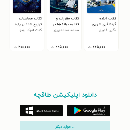
کتاب آینده
کتاب مقررات و
کتاب محاسبات
کتا
گردشگری شهری
تکالیف بانک‌ها در
توزیع‌ شده بر پایه
سیا
پایدار
نگین قنبری
محمد محمدی‌پور
ارائه خدمات مالی
اصول بنیادین
کنت اموکا اودو
پاید
یوس
۰
به اتباع خارجی در
ساز
ایران
روی
۲۲۵,۰۰۰
ت
۲۲۵,۰۰۰
ت
۲۰۰,۰۰۰
ت
عدد
دانلود اپلیکیشن طاقچه
... موارد دیگر