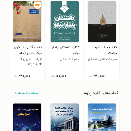
کتاب حکمت و
کتاب داستان پندار
کتاب گذری در کوی
کتا
دیانت
نیکو
نیک نامان (جلد
حسی
سیدمصطفی محقق
حمید قاسمی
اول؛ نیکوکاران
هیات تحریریه
)
۴
(
۴٫۸
داماد
معلم)
موسسه فرهنگی
مطالعاتی شمس
۲۳۱,۰۰۰
ت
۱۰۰,۰۰۰
ت
۲۴۰,۰۰۰
ت
الشموس
کتاب‌های کلید پژوه
مشاهده همه