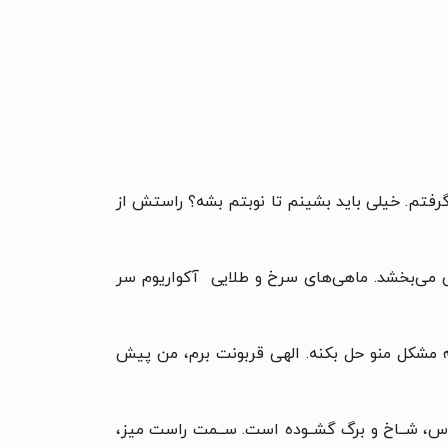
م. خیلی باید بشینم تا نوبتم بشه؟
راستش از
 می‌بخشد. ماهی‌های سرخ و
طلایی آکواریوم سر
 مشکل منو حل بکنه. الهی قربونت
برم، من پیش
س، شــاخ و برگ گشــوده
است. ســمت راست میز،