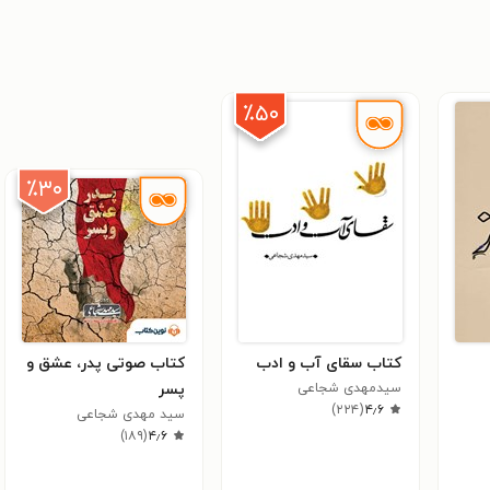
٪۵۰
٪۳۰
کتاب سقای آب و ادب
کتاب صوتی پدر، عشق و
سیدمهدی شجاعی
پسر
)
۲۲۴
(
۴٫۶
سید مهدی شجاعی
)
۱۸۹
(
۴٫۶