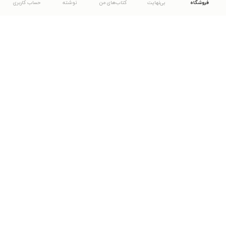
فروشگاه
بی‌نهایت
کتاب‌های من
نوشته
حساب کاربری
دانلود اپلیکیشن طاقچه
... موارد دیگر
مشاهدهٔ دیگر نسخه‌های طاقچه