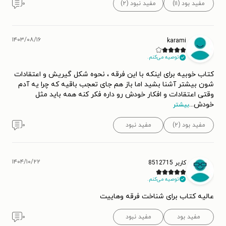
مفید بود (۱۱)
مفید نبود (۲)
۰
۱۴۰۳/۰۸/۱۶
karami
توصیه می‌کنم.
کتاب خوبیه برای اینکه با این فرقه ، نحوه شکل گیریش و اعتقادات
شون بیشتر آشنا بشید اما باز هم جای تعجب باقیه که چرا یه آدم
وقتی اعتقادات و افکار خودش رو داره فکر کنه همه باید مثل
خودش
...
بیشتر
مفید بود (۲)
مفید نبود
۰
۱۴۰۴/۱۰/۲۲
کاربر 8512715
توصیه می‌کنم.
عالیه کتاب برای شناخت فرقه وهاییت
مفید بود
مفید نبود
۰