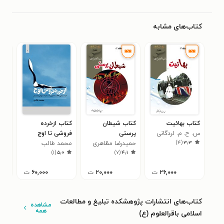
کتاب‌های مشابه
کتاب بهائیت
کتاب شیطان
کتاب ازخرده
کتا
س. ح. م. لردگانی
پرستی
فروشی تا اوج
تا 
)
۴
(
۳٫۳
حمیدرضا مظاهری
محمد طالب
سما
۵
)
۱
(
۵٫۰
)
۷
(
۴٫۱
سیف
۲۶,۰۰۰
ت
۲۰,۰۰۰
ت
۶۰,۰۰۰
ت
کتاب‌های انتشارات پژوهشکده تبلیغ و مطالعات
مشاهده
همه
اسلامی باقرالعلوم (ع)