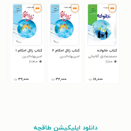
کتاب خانواده
کتاب زلال احکام ۲
کتاب زلال احکام ۱
کتا
محمدصادق آقاجانی
امیربهاءالدین
امیربهاءالدین
حجا
)
۲
(
۳٫۰
)
۱
(
۱٫۰
اعلایی نژاد
اعلایی نژاد
سید
۳
شن
۱۸,۰۰۰
ت
۳۲,۰۰۰
ت
۳۶,۰۰۰
ت
دانلود اپلیکیشن طاقچه