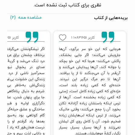
نظری برای کتاب ثبت نشده است.
مشاهده همه
(۲)
بریده‌هایی از کتاب
کاربر ۱۰۸۳۱۶۵۱
۱
کاربر ۱۰۸۳۱۶۵۱
هرجایی که این خو سر برآورد، آن‌ها
اگر نیشگونشان می‌گرفتم چش
جارویش می‌کنند؛ اگر جایی بخشکد،
برخلاف چشمان براق عروسک‌بچه
پاکش می‌کنند؛ هرجا که این خو بچکد
درد تنگ می‌شد و گریهٔ آن‌ه
یا جوانه کند، آن‌ها پیدایش می‌کنند و
صدای در یخچال نبود، بل
آن‌قدر با آن می‌جنگند تا از پا بیافتد.
سحرآمیز ناشی از درد بود.
آن‌ها تا دم مرگ درگیر این نبردند.
زنندگی این خشونت بی‌غرض پ
خنده‌ای که کمی زیاده بلند است،
زنندگی‌اش به‌خاطر بی‌غرض
مژده‌ای که کمی زیاده کامل است، ژستی
شرمم به دنبال پناه‌گاهی گش
که کمی زیاده بخشنده است. آن‌ها از
جا برای پنهان شدن، عشق بود.
ترس اینکه باسنشان زیاده آزادانه تکان
دگرآزاری اولیه و طبیعی
بخورد آن را جمع می‌کنند؛ وقتی ماتیک
ساختگی و عشق حیله‌گر تبدی
می‌زنند، از ترس اینکه لب‌هایشان زیاده
گام کوتاهی بود به‌سوی شر
ضخیم شود، آن را کامل روی کل لبشان
بعدها یاد گرفتم او را ست
نمی‌زنند و آن‌ها بسیار، بسیار، بسیار
درست همان‌طور که یاد گرفتم 
نگران کنارهٔ موهایشان هستند.
و دانایی لذت ببرم و حتی یاد