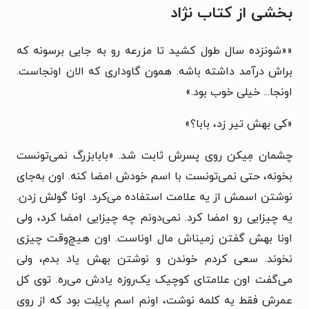
بخشی از کتاب نژاد
««شونزده سال طول کشید تا مزرعه رو به جایی برسونه که
براش درآمد داشته باشه. همون گاوداری که الان اونجاست.
اونجا... خیلی خوب بود.»
«کی بهش تیر زد، بابا؟»
چشمان مِیکن روی پسرش ثابت شد. «بابابزرگ نمی‌تونست
بخونه، حتی نمی‌تونست با اسم خودش امضا کنه. اون به‌جای
نوشتن اسمش از یه علامت استفاده می‌کرد. اونا گولش زدن.
یه چیزایی رو امضا کرد. نمی‌دونم چه چیزایی امضا کرد، ولی
اونا بهش گفتن زمیناش مال اوناست. اون هیچ‌وقت چیزی
نخوند. سعی کردم خوندن و نوشتن بهش یاد بدم، ولی
می‌گفت اون علامتای کوچیک یک‌روزه یادش می‌ره. توی کل
عمرش فقط یه کلمه نوشت، اونم اسم پایلِت بود که از روی