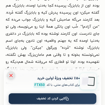
بوده. اون از بابابزرگ پرسیده کجا به‌دنیا اومده، بابابزرگ هم
گفته میکِن؛ اون پرسیده پدرش کیه و بابابزرگ گفته مُرده.
بعد کارمند می‌گه صاحبش کیه و بابابزرگ جواب می‌ده که
“من آزادم!”. خُب اون یانکی همهٔ اینا رو می‌نویسه، ولی تو
جای نادرست. اون کارمند نوشته بوده که بابابزرگ در دانفری
به‌دنیا اومده که یه جهنم واقعیه؛ اون نادون به‌جای اسم
بابابزرگ نوشته “مُرده” ویرگول “مِیکن”. ولی بابابزرگ
نمی‌تونسته بخونه و تا وقتی هم مامان‌بزرگ بهش نگفته،
نفهمیده بوده. اونا تو قطاری که می‌رفته شمال هم‌دیگه رو
می‌بینن. اونا از هر دری با هم حرف می‌زنن، بعد بابابزرگ
می‌گه که یه آدم آزاده و کاغذاشو به اون نشون می‌ده.
٪۵۰ تخفیف ویژۀ اولین خرید
مامان‌بزرگ که کاغذا رو می‌بینه، چیزایی که اون تو نوشته
برای کتاب‌های متنی، با کد
FTX50
شده رو بلند برای بابابزرگ می‌خونه.»»
کپی کردن کد تخفیف
برای تجربه‌ای بهتر در دانلود کتاب نژاد و خواندن آن،