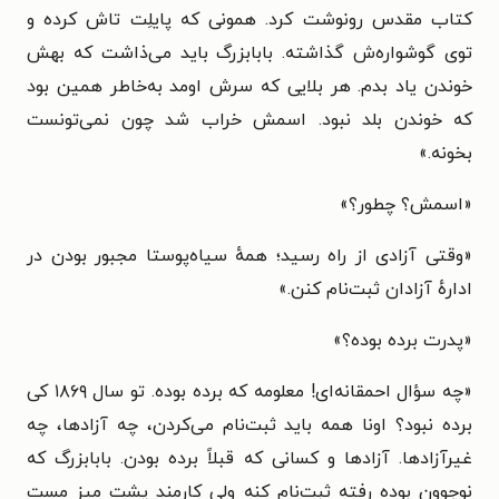
کتاب مقدس رونوشت کرد. همونی که پایلِت تاش کرده و
توی گوشواره‌ش گذاشته. بابابزرگ باید می‌ذاشت که بهش
خوندن یاد بدم. هر بلایی که سرش اومد به‌خاطر همین بود
که خوندن بلد نبود. اسمش خراب شد چون نمی‌تونست
بخونه.»
«اسمش؟ چطور؟»
«وقتی آزادی از راه رسید؛ همهٔ سیاه‌پوستا مجبور بودن در
ادارهٔ آزادان ثبت‌نام کنن.»
«پدرت برده بوده؟»
«چه سؤال احمقانه‌ای! معلومه که برده بوده. تو سال ۱۸۶۹ کی
برده نبود؟ اونا همه باید ثبت‌نام می‌کردن، چه آزادها، چه
غیرآزادها. آزادها و کسانی که قبلاً برده بودن. بابابزرگ که
نوجوون بوده رفته ثبت‌نام کنه ولی کارمند پشت میز مست