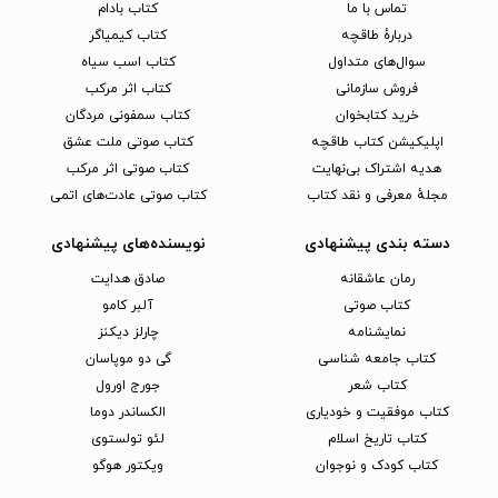
تماس با ما
کتاب بادام
دربارهٔ طاقچه
کتاب کیمیاگر
سوال‌های متداول
کتاب اسب سیاه
فروش سازمانی
کتاب اثر مرکب
خرید کتابخوان
کتاب سمفونی مردگان
اپلیکیشن کتاب طاقچه
کتاب صوتی ملت عشق
هدیه اشتراک بی‌نهایت
کتاب صوتی اثر مرکب
مجلهٔ معرفی و نقد کتاب
کتاب صوتی عادت‌های اتمی
دسته بندی پیشنهادی
نویسنده‌های پیشنهادی
رمان عاشقانه
صادق هدایت
کتاب‌ صوتی
آلبر کامو
نمایشنامه
چارلز دیکنز
کتاب جامعه شناسی
گی دو موپاسان
کتاب شعر
جورج اورول
کتاب موفقیت و خودیاری
الکساندر دوما
کتاب تاریخ اسلام
لئو تولستوی
کتاب کودک و نوجوان
ویکتور هوگو