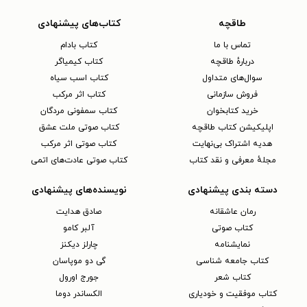
طاقچه
کتاب‌های پیشنهادی
تماس با ما
کتاب بادام
دربارهٔ طاقچه
کتاب کیمیاگر
سوال‌های متداول
کتاب اسب سیاه
فروش سازمانی
کتاب اثر مرکب
خرید کتابخوان
کتاب سمفونی مردگان
اپلیکیشن کتاب طاقچه
کتاب صوتی ملت عشق
هدیه اشتراک بی‌نهایت
کتاب صوتی اثر مرکب
مجلهٔ معرفی و نقد کتاب
کتاب صوتی عادت‌های اتمی
دسته بندی پیشنهادی
نویسنده‌های پیشنهادی
رمان عاشقانه
صادق هدایت
کتاب‌ صوتی
آلبر کامو
نمایشنامه
چارلز دیکنز
کتاب جامعه شناسی
گی دو موپاسان
کتاب شعر
جورج اورول
کتاب موفقیت و خودیاری
الکساندر دوما