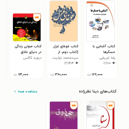
کتاب آشنایی با
کتاب غوغای غزل
کتاب صوتی زندگی
حسگرها
(کتاب دوم، از
در دنیای خلاق
d I
رضا شریفی
معزی تا منزوی)
سیدمحمد تولیت
دیوید کاکس
دی 
rld
۸
)
۳
(
۴٫۳
)
۲
(
۱٫۰
۱۲۶,۰۰۰
ت
۳۶۰,۰۰۰
ت
۷۴,۰۰۰
ت
کتاب‌های دینا نظرزاده
مشاهده همه