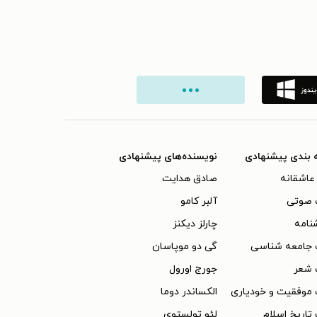
 بندی پیشنهادی
نویسنده‌های پیشنهادی
عاشقانه
صادق هدایت
 صوتی
آلبر کامو
نامه
چارلز دیکنز
 جامعه شناسی
گی دو موپاسان
 شعر
جورج اورول
موفقیت و خودیاری
الکساندر دوما
تاریخ اسلام
لئو تولستوی