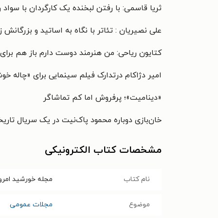
ثریا قاسمی:
با رفتن لبخنده یک کارگردان با سواد
ر
علی نصیریان : تئاتر با نگاه به اساتید و بزرگانش 
کتایون ریاحی: من هنرمند دوست دارم
باز هم برای
امیر دژاکام
درتدارک فیلم
سینمایی برای
«چاله خو
«دینامیت»؛
پرفروش اما
کم تماشاگر
خان‌بازی دوباره محمود پاک‌نیت در یک سریال تاری
مشخصات کتاب الکترونیکی
نام کتاب
مجله خورشید امروز ـ شماره ۱۳۲ ـ
موضوع
مجلات عمومی