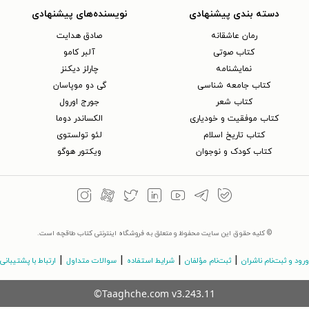
دسته بندی پیشنهادی
نویسنده‌های پیشنهادی
رمان عاشقانه
صادق هدایت
کتاب‌ صوتی
آلبر کامو
نمایشنامه
چارلز دیکنز
کتاب جامعه شناسی
گی دو موپاسان
کتاب شعر
جورج اورول
کتاب موفقیت و خودیاری
الکساندر دوما
کتاب تاریخ اسلام
لئو تولستوی
کتاب کودک و نوجوان
ویکتور هوگو
© کلیه حقوق این سایت محفوظ و متعلق به فروشگاه اینترنتی کتاب طاقچه است.
|
|
|
|
ورود و ثبت‌نام ناشران
ثبت‌نام مؤلفان
شرایط استفاده
سوالات متداول
ارتباط با پشتیبانی
©Taaghche.com
v
3.243.11