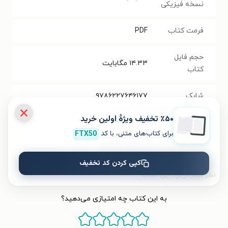
نسخه فیزیکی
فرمت کتاب
PDF
حجم فایل
۱۴.۳۳
مگابایت
کتاب
شابک
۹۷۸۶۲۲۷۶۴۶۱۷۷
٪۵۰ تخفیف ویژۀ اولین خرید
تعداد صفحه‌ها
۱۱۵
صفحه
برای کتاب‌های متنی، با کد
FTX50
قیمت کتاب
۳۵۰۰۰
تومان
کپی کردن کد تخفیف
نظر شما دربارهٔ این کتاب
به این کتاب چه امتیازی می‌دهید؟