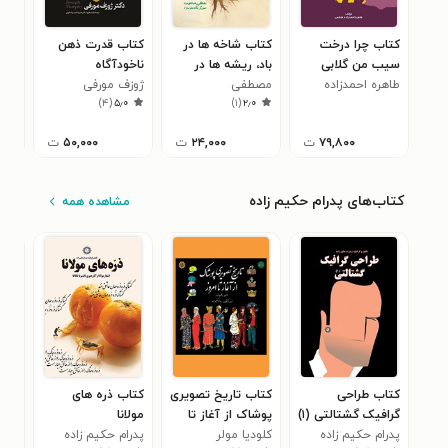
کتاب چرا درخت
کتاب شاخه ها در
کتاب قدرت ذهن
کتا
سیب من گلابی
باد، ریشه ها در
ناخودآگاه
پای
طاهره احمدزاده
داد؟ (جلد چهارم)
خاک
مصطفی
ژوزف مورفی
ابوا
علم
۰
)
۴
(
۵٫۰
)
۱
(
۲٫۰
هاشمی
رحماندوست
جست
۷۹,۸۰۰
ت
۲۴,۰۰۰
ت
۵۰,۰۰۰
ت
کتاب‌های پدرام حکیم زاده
مشاهده همه
کتاب طراحی
کتاب تاریخ تصویری
کتاب ذره های
کتا
گرافیک گشتالتی (۱)
پوشاک از آغاز تا
مولانا
ژاپ
پدرام حکیم زاده
امروز
کلودیا مولر
پدرام حکیم زاده
پدر