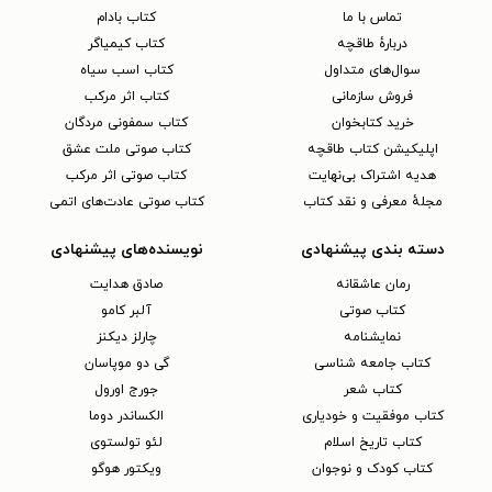
تماس با ما
کتاب بادام
دربارهٔ طاقچه
کتاب کیمیاگر
سوال‌های متداول
کتاب اسب سیاه
فروش سازمانی
کتاب اثر مرکب
خرید کتابخوان
کتاب سمفونی مردگان
اپلیکیشن کتاب طاقچه
کتاب صوتی ملت عشق
هدیه اشتراک بی‌نهایت
کتاب صوتی اثر مرکب
مجلهٔ معرفی و نقد کتاب
کتاب صوتی عادت‌های اتمی
دسته بندی پیشنهادی
نویسنده‌های پیشنهادی
رمان عاشقانه
صادق هدایت
کتاب‌ صوتی
آلبر کامو
نمایشنامه
چارلز دیکنز
کتاب جامعه شناسی
گی دو موپاسان
کتاب شعر
جورج اورول
کتاب موفقیت و خودیاری
الکساندر دوما
کتاب تاریخ اسلام
لئو تولستوی
کتاب کودک و نوجوان
ویکتور هوگو