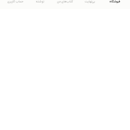
فروشگاه
بی‌نهایت
کتاب‌های من
نوشته
حساب کاربری
دانلود اپلیکیشن طاقچه
... موارد دیگر
مشاهدهٔ دیگر نسخه‌های طاقچه