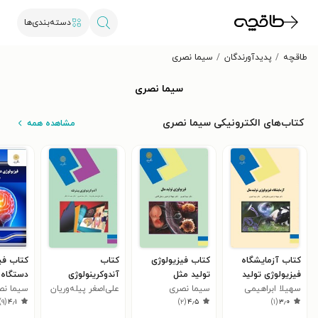
دسته‌بندی‌ها
طاقچه
پدیدآورندگان
سیما نصری
سیما نصری
کتاب‌های الکترونیکی سیما نصری
مشاهده همه
کتاب آزمایشگاه
کتاب فیزیولوژی
کتاب
کتاب فی
فیزیولوژی تولید
تولید مثل
آندوکرینولوژی
دستگاه 
مثل
سهیلا ابراهیمی
سیما نصری
پیشرفته
علی‌اصغر پیله‌وریان
مرکزی
سیما نص
)
۹
(
۴٫۱
)
۲
(
۴٫۵
)
۱
(
۳٫۰
وسطی کلایی