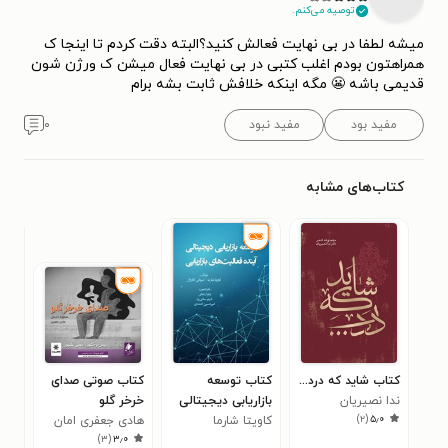
توصیه می‌کنم.
میشه لطفا در بی نهایت فعالش کنید؟البته دقت کردم تا اینجا ک
همراهتون بودم اغلب کتبی در بی نهایت فعال میشن ک ورژن شون
قدیمی باشه 😬 مگه اینکه خلافش ثابت بشه برام
مفید بود
مفید نبود
۰
کتاب‌های مشابه
کتاب شاید که درد...
کتاب توسعه
کتاب صوتی صدای
کتا
ندا نصیریان
بازاریابی دیجیتالی
خرخر گلو
دار
)
۲
(
۵٫۰
کاویتا شارما
آینده فعالیت های
هادی جعفری امان
منص
۰
)
۳
(
۳٫۰
بازاریابی
آبادی