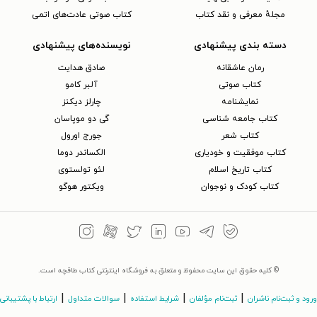
مجلهٔ معرفی و نقد کتاب
کتاب صوتی عادت‌های اتمی
دسته بندی پیشنهادی
نویسنده‌های پیشنهادی
رمان عاشقانه
صادق هدایت
کتاب‌ صوتی
آلبر کامو
نمایشنامه
چارلز دیکنز
کتاب جامعه شناسی
گی دو موپاسان
کتاب شعر
جورج اورول
کتاب موفقیت و خودیاری
الکساندر دوما
کتاب تاریخ اسلام
لئو تولستوی
کتاب کودک و نوجوان
ویکتور هوگو
© کلیه حقوق این سایت محفوظ و متعلق به فروشگاه اینترنتی کتاب طاقچه است.
|
|
|
|
ورود و ثبت‌نام ناشران
ثبت‌نام مؤلفان
شرایط استفاده
سوالات متداول
ارتباط با پشتیبانی