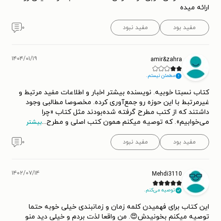
ارائه میده
مفید بود
مفید نبود
۰
۱۴۰۴/۰۱/۱۹
amir&zahra
مطمئن نیستم.
کتاب نسبتا خوبیه. نویسنده بیشتر اخبار و اطلاعات مفید مرتبط و
غیرمرتبط با این حوزه رو جمع‌آوری کرده. مخصوصا مطالبی وجود
داشتند که از کتب مطرح گرفته شده‌بودند مثل کتاب «چرا
می‌خوابیم». که توصیه ‌میکنم همون کتب اصلی و مطرح
...
بیشتر
مفید بود
مفید نبود
۰
۱۴۰۲/۰۷/۱۴
Mehdi3110
توصیه می‌کنم.
این کتاب برای فهمیدن کلمه زمان و زمانبندی خیلی خوبه حتما
توصیه میکنم بخونیدش😍. من واقعا لذت بردم و خیلی دید منو