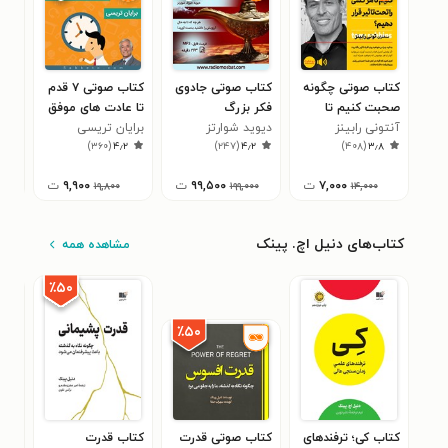
کتاب صوتی چگونه
کتاب صوتی جادوی
کتاب صوتی ۷ قدم
کتا
صحبت کنیم تا
فکر بزرگ
تا عادت های موفق
پولد
آنتونی رابینز
هرکسی را تحت
دیوید شوارتز
برایان تریسی
محس
۱
)
۳۶۰
(
۴٫۲
)
۲۴۷
(
۴٫۲
)
۴۰۸
(
۳٫۸
تاثیر قرار دهیم؟
۷,۰۰۰
ت
۹۹,۵۰۰
ت
۹,۹۰۰
ت
۰۰
۱۹,۸۰۰
۱۹۹,۰۰۰
۱۴,۰۰۰
کتاب‌های دنیل اچ. پینک
مشاهده همه
٪۵۰
٪۵۰
کتاب کی؛ ترفندهای
کتاب صوتی قدرت
کتاب قدرت
کتا