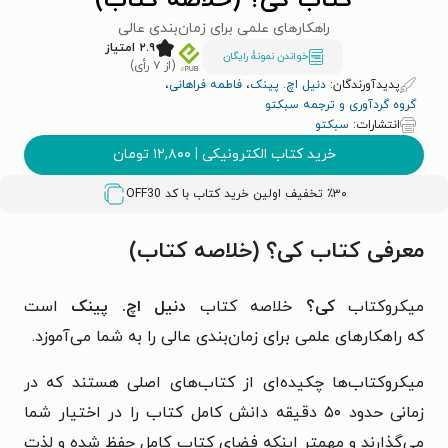
کتاب کی؟ (خلاصه کتاب)
راهکارهای علمی برای زمان‌بندی عالی
۲.۹ امتیاز
خواندن نمونۀ رایگان
(از ۷ رأی)
پدیدآورندگان:
دنیل اچ. پینک
،
فاطمه فراهانی
،
گروه گردآوری و ترجمه سبکتو
انتشارات:
سبکتو
خرید کتاب الکترونیکی
|
۱۲,۸۰۰
تومان
٪۳۰ تخفیف اولین خرید کتاب با کد
OFF30
معرفی کتاب کی؟ (خلاصه کتاب)
میکروکتاب
کی؟
خلاصه کتاب
دنیل اچ. پینک
است
که راهکارهای علمی برای زمان‌بندی عالی را به شما می‌آموزد.
میکروکتاب‌ها چکیده‌ای از کتاب‌های اصلی هستند که در
زمانی حدود ۵۰ دقیقه دانش کامل کتاب را در اختیار شما
می‌گذارند و مهمتر اینکه فضای کتاب کامل حفظ شده و لذت