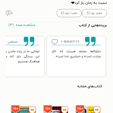
نسبت به زمان باز کرد❤️
مفید بود (۱)
مفید نبود (۱)
۰
مشاهده همه
(۳)
بریده‌هایی از کتاب
Mehdi3110
۲
مصطفی شهپر
داباوالاها معتقد هستند که «کار
توانایی ما در زنده ماندن و زند
عبادت است» و «مشتری خدا است»
این بستگی دارد که چقدر ب
هماهنگ هستیم
کتاب‌های مشابه
٪۵۰
٪۵۰
٪۵۰