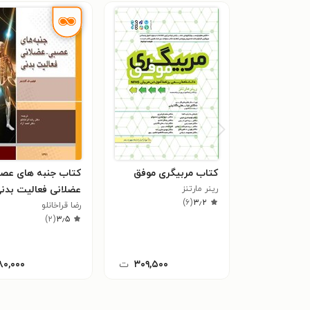
کتاب مربیگری موفق
کتاب جنبه های عصب
رینر مارتنز
عضلانی فعالیت بدن
)
۶
(
۳٫۲
رضا قراخانلو
)
۲
(
۳٫۵
۳۰۹,۵۰۰
ت
۸۰,۰۰۰