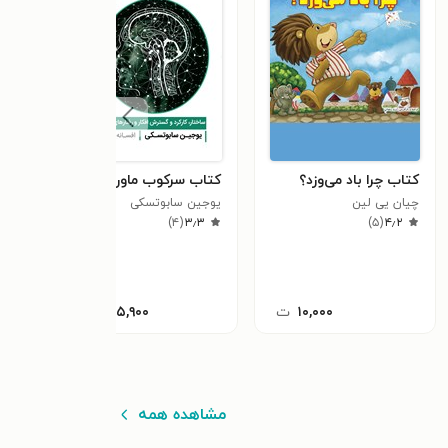
کتاب چرا باد می‌وزد؟
کتاب سرکوب ماورا
کتاب
چیان یی لین
یوجین سابوتسکی
گروه 
٫۰
)
۴
(
۳٫۳
)
۵
(
۴٫۲
۱۰,۰۰۰
ت
۲۸۵,۹۰۰
ت
مشاهده همه