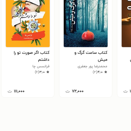
کتاب ساعت گرگ و
کتاب اگر صورت تو را
میش
داشتم
محمدرضا پور جعفری
فرانسس چا
)
۶
(
۳٫۰
)
۲
(
۴٫۰
ت
۷۲,۰۰۰
ت
۱۱۱,۰۰۰
ت