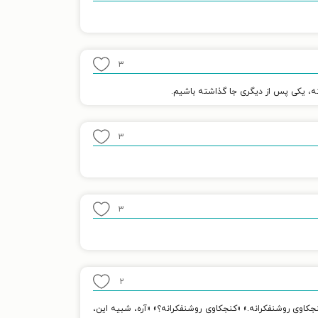
۳
ه، یکی پس از دیگری جا گذاشته باشیم.
۳
۳
۲
کنجکاوی روشنفکرانه.» «کنجکاوی روشنفکرانه؟» «آره، شبیه این،