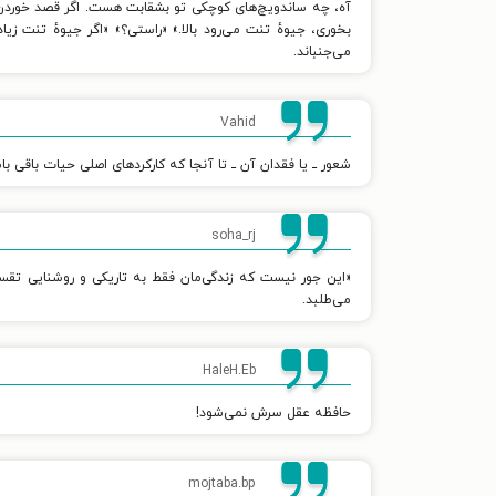
آه، چه ساندویچ‌های کوچکی تو بشقابت هست. اگر قصد خوردن‌شا
بخوری، جیوهٔ تنت می‌رود بالا.» «راستی؟» «اگر جیوهٔ تنت
می‌جنباند.
Vahid
شعور ــ یا فقدان آن ــ تا آنجا که کارکردهای اصلی حیات باقی 
soha_rj
«این جور نیست که زندگی‌مان فقط به تاریکی و روشنایی ت
می‌طلبد.
HaleH.Eb
حافظه عقل سرش نمی‌شود!
mojtaba.bp