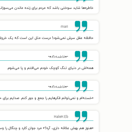
خاطره‌ها شاید سوختی باشد که مردم برای زنده ماندن می‌سوزانن
mari
حافظه عقل سرش نمی‌شود! درست مثل این است که یک خروار چیز
•●فاطمه✍●•
همه‌اش در دنیای تنگ کوچک خودم می‌افتم و پا می‌شوم.
•●فاطمه✍●•
«خسته‌ام و نمی‌توانم فکرهایم را جمع و جور کنم. صدایم برای
HaleH.Eb
«هنوز هم بهش علاقه داری، آره؟» مرد جوان کارد و چنگال را وسط