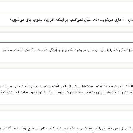
د ...» ماری می‌گوید: «نه، خیال نمی‌کنم. جز اینکه اگر زیاد بخوری چاق می‌شوی.»
رز زندگی فقیرانهٔ راین اونیل را می‌شود یک جور برازندگی دانست ــ گرمکن کلفت سفیدی
ظه را در درونم نداشتم، مدت‌ها پیش از پا در آمده بودم. در جایی تو گودالی مچاله می‌
ت را از کشوها بیرون بکشم ــ چه خاطرات مهم و چه به درد نخور. شاید فکر کنم دیگر نم
شترشان از ترس بود. می‌ترسیدم کسی نباشد که بغلم کند، بنابراین هیچ وقت نه نگفتم. 