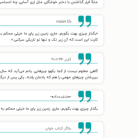
مثلاً قرار گذاشتن با دختر خوشگلی مثل اِری آسایی چه احس
HaleH.Eb
«بگذار چیزی بهت بگویم، ماری. زمین زیر پای ما خیلی محکم به 
کارت این است که آن زیر تک و تنها تو تاریکی سرکنی.»
کاربر ۶۱۰۸۹۹۶
گاهی معلوم نیست از کجا یکهو چیزهایی یادم می‌آید که سال
بین‌شان چیزهای مهمی را هم که یادمان رفته، یکی پس از دیگر
•●فاطمه✍●•
بگذار چیزی بهت بگویم، ماری. زمین زیر پای ما خیلی محکم به ن
بلاگر کتاب خوان